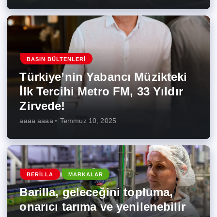
BASIN BÜLTENLERI
Türkiye’nin Yabancı Müzikteki
İlk Tercihi Metro FM, 33 Yıldır
Zirvede!
aaaa aaaa
Temmuz 10, 2025
BERILLA
MARKALAR
Barilla, geleceğini topluma,
onarıcı tarıma ve yenilenebilir