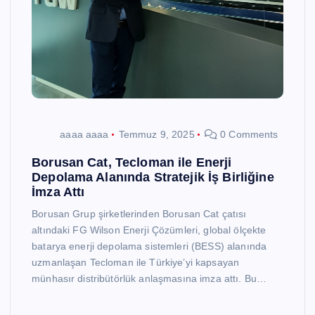
aaaa aaaa
Temmuz 9, 2025
0 Comments
Borusan Cat, Tecloman ile Enerji
Depolama Alanında Stratejik İş Birliğine
İmza Attı
Borusan Grup şirketlerinden Borusan Cat çatısı
altındaki FG Wilson Enerji Çözümleri, global ölçekte
batarya enerji depolama sistemleri (BESS) alanında
uzmanlaşan Tecloman ile Türkiye’yi kapsayan
münhasır distribütörlük anlaşmasına imza attı. Bu…