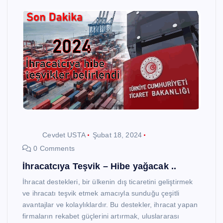
Cevdet USTA
Şubat 18, 2024
0 Comments
İhracatcıya Teşvik – Hibe yağacak ..
İhracat destekleri, bir ülkenin dış ticaretini geliştirmek
ve ihracatı teşvik etmek amacıyla sunduğu çeşitli
avantajlar ve kolaylıklardır. Bu destekler, ihracat yapan
firmaların rekabet güçlerini artırmak, uluslararası