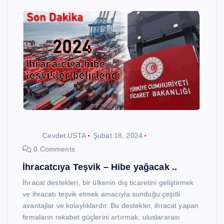
Cevdet USTA
Şubat 18, 2024
0 Comments
İhracatcıya Teşvik – Hibe yağacak ..
İhracat destekleri, bir ülkenin dış ticaretini geliştirmek
ve ihracatı teşvik etmek amacıyla sunduğu çeşitli
avantajlar ve kolaylıklardır. Bu destekler, ihracat yapan
firmaların rekabet güçlerini artırmak, uluslararası