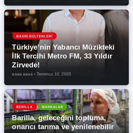
BASIN BÜLTENLERI
Türkiye’nin Yabancı Müzikteki
İlk Tercihi Metro FM, 33 Yıldır
Zirvede!
aaaa aaaa
Temmuz 10, 2025
BERILLA
MARKALAR
Barilla, geleceğini topluma,
onarıcı tarıma ve yenilenebilir