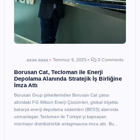
aaaa aaaa
Temmuz 9, 2025
0 Comments
Borusan Cat, Tecloman ile Enerji
Depolama Alanında Stratejik İş Birliğine
İmza Attı
Borusan Grup şirketlerinden Borusan Cat çatısı
altındaki FG Wilson Enerji Çözümleri, global ölçekte
batarya enerji depolama sistemleri (BESS) alanında
uzmanlaşan Tecloman ile Türkiye’yi kapsayan
münhasır distribütörlük anlaşmasına imza attı. Bu…