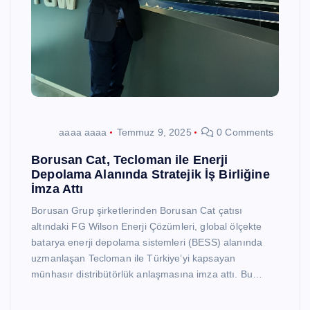
aaaa aaaa
Temmuz 9, 2025
0 Comments
Borusan Cat, Tecloman ile Enerji
Depolama Alanında Stratejik İş Birliğine
İmza Attı
Borusan Grup şirketlerinden Borusan Cat çatısı
altındaki FG Wilson Enerji Çözümleri, global ölçekte
batarya enerji depolama sistemleri (BESS) alanında
uzmanlaşan Tecloman ile Türkiye’yi kapsayan
münhasır distribütörlük anlaşmasına imza attı. Bu…