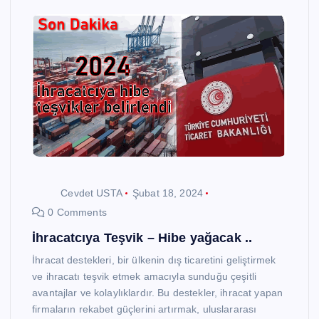
Cevdet USTA
Şubat 18, 2024
0 Comments
İhracatcıya Teşvik – Hibe yağacak ..
İhracat destekleri, bir ülkenin dış ticaretini geliştirmek
ve ihracatı teşvik etmek amacıyla sunduğu çeşitli
avantajlar ve kolaylıklardır. Bu destekler, ihracat yapan
firmaların rekabet güçlerini artırmak, uluslararası