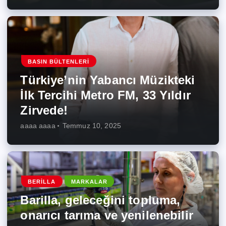
BASIN BÜLTENLERI
Türkiye’nin Yabancı Müzikteki
İlk Tercihi Metro FM, 33 Yıldır
Zirvede!
aaaa aaaa
Temmuz 10, 2025
BERILLA
MARKALAR
Barilla, geleceğini topluma,
onarıcı tarıma ve yenilenebilir