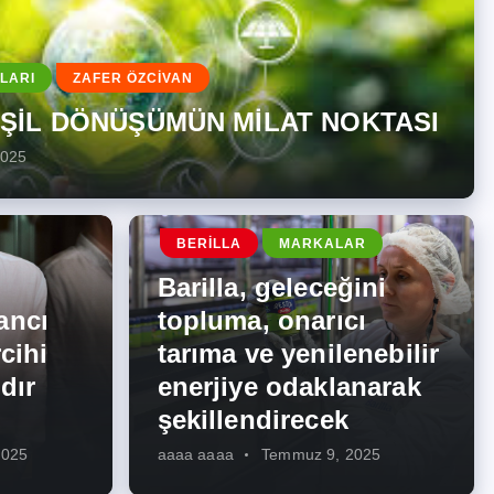
LARI
ZAFER ÖZCİVAN
EŞİL DÖNÜŞÜMÜN MİLAT NOKTASI
2025
BERILLA
MARKALAR
Barilla, geleceğini
ancı
topluma, onarıcı
cihi
tarıma ve yenilenebilir
dır
enerjiye odaklanarak
şekillendirecek
2025
aaaa aaaa
Temmuz 9, 2025