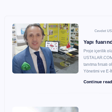
Cevdet U
Yapı fuarı
Proje içerilik o
USTALAR.COM, 47
tanıtma fırsatı 
Yönetimi ve E-İ
Continue rea