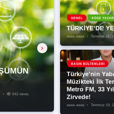
GENEL
KÖŞE YAZAR
TÜRKİYE’DE Y
aaaa aaaa
Temmuz 11, 
a, onarıcı
 Enerji
BASIN BÜLTENLERI
ÜŞÜMÜN
eki İlk
rjiye
ik İş
ilecek Kısa
ın Artması
Türkiye’nin Yab
r Zirvede!
ek
Müzikteki İlk Ter
Metro FM, 33 Yıl
r
r
273 views
285 views
225 views
260 views
342 views
271 views
Zirvede!
aaaa aaaa
Temmuz 10, 