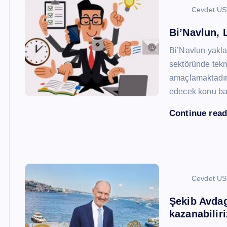
Cevdet U
Bi’Navlun, L
Bi’Navlun yaklaş
sektöründe tekn
amaçlamaktadır.
edecek konu baş
Continue rea
Cevdet U
Şekib Avdagi
kazanabiliri