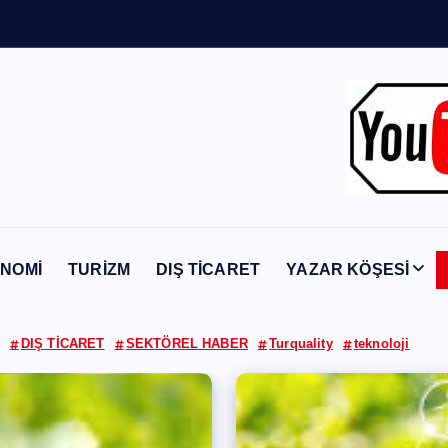
Y
a
b
a
n
c
ı
NOMİ
TURİZM
DIŞ TİCARET
YAZAR KÖŞESİ
DIŞ TİCARET
SEKTÖREL HABER
Turquality
teknoloji