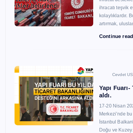
ihracatı teşvik
kolaylıklardır. 
artırmak, ulusl
Continue rea
Cevdet U
Yapı Fuarı-
aldı.
17-20 Nisan 20
Merkezi’nde bu 
İstanbul Balkan
Doğu ve Kuze