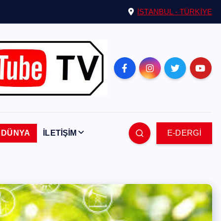
İSTANBUL - TÜRKİYE
DÜNYA
İLETİŞİM
E-DERGİ