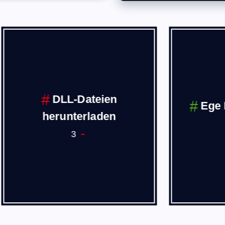
DLL-Dateien
Ege Ekonoik 
erunterladen
1
3