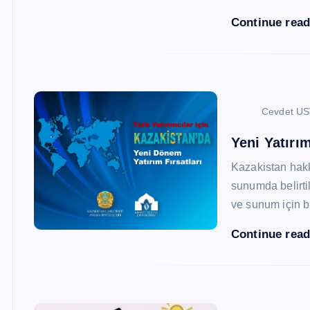
Continue rea
Cevdet U
Yeni Yatırım
Kazakistan hak
sunumda belirtil
ve sunum için b
Continue rea