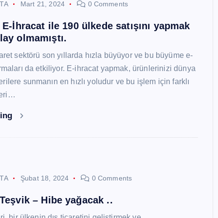
STA
Mart 21, 2024
0 Comments
i E-İhracat ile 190 ülkede satışını yapmak
lay olmamıştı.
caret sektörü son yıllarda hızla büyüyor ve bu büyüme e-
rmaları da etkiliyor. E-ihracat yapmak, ürünlerinizi dünya
ilere sunmanın en hızlı yoludur ve bu işlem için farklı
eri…
ding
STA
Şubat 18, 2024
0 Comments
 Teşvik – Hibe yağacak ..
i, bir ülkenin dış ticaretini geliştirmek ve