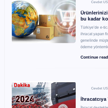
Cevdet U
Ürünleriniz
bu kadar ko
Türkiye’de e-ti
ihracat yapan fi
genelinde müşter
ödeme yönteml
Continue rea
Cevdet U
İhracatcıya
İhracat destekler