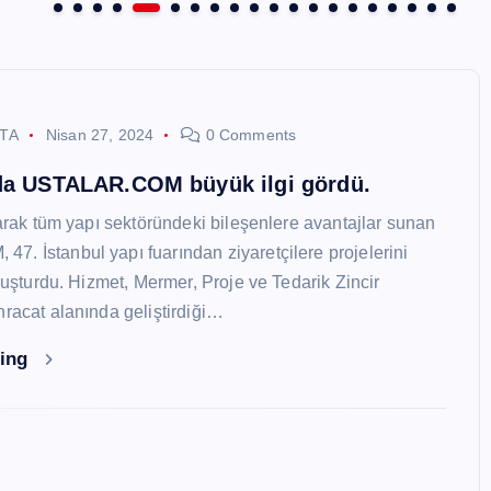
STA
Nisan 27, 2024
0 Comments
nda USTALAR.COM büyük ilgi gördü.
larak tüm yapı sektöründeki bileşenlere avantajlar sunan
. İstanbul yapı fuarından ziyaretçilere projelerini
oluşturdu. Hizmet, Mermer, Proje ve Tedarik Zincir
hracat alanında geliştirdiği…
ding