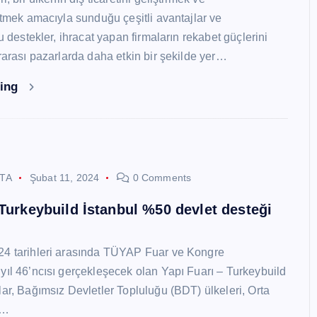
 etmek amacıyla sunduğu çeşitli avantajlar ve
Bu destekler, ihracat yapan firmaların rekabet güçlerini
ararası pazarlarda daha etkin bir şekilde yer…
ding
STA
Şubat 11, 2024
0 Comments
 Turkeybuild İstanbul %50 devlet desteği
24 tarihleri arasında TÜYAP Fuar ve Kongre
yıl 46’ncısı gerçekleşecek olan Yapı Fuarı – Turkeybuild
lar, Bağımsız Devletler Topluluğu (BDT) ülkeleri, Orta
y…