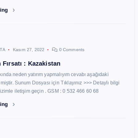
ding
STA
Kasım 27, 2022
0 Comments
 Fırsatı : Kazakistan
kında neden yatırım yapmalıyım cevabı aşağıdaki
miştir. Sunum Dosyası için Tıklayınız >>> Detaylı bilgi
izimle iletişim geçin . GSM : 0 532 466 60 68
ding