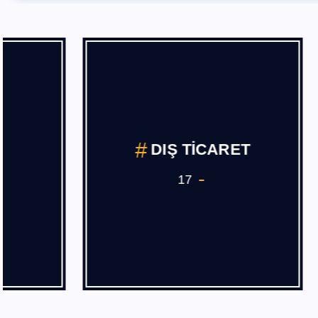
DIŞ TİCARET
h
17