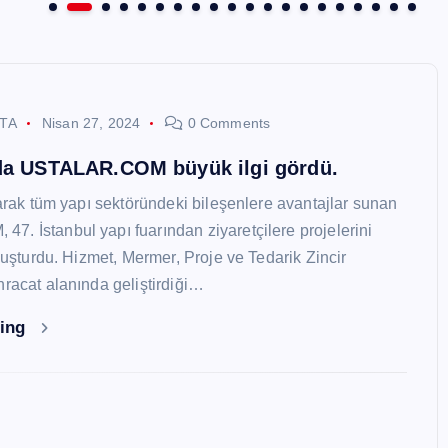
STA
Nisan 27, 2024
0 Comments
nda USTALAR.COM büyük ilgi gördü.
larak tüm yapı sektöründeki bileşenlere avantajlar sunan
. İstanbul yapı fuarından ziyaretçilere projelerini
oluşturdu. Hizmet, Mermer, Proje ve Tedarik Zincir
hracat alanında geliştirdiği…
ding