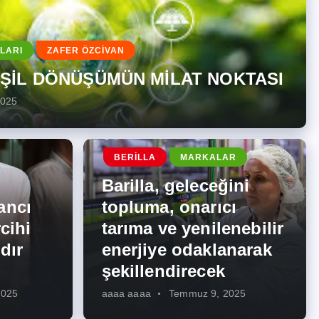
LARI
ZAFER ÖZCİVAN
EŞİL DÖNÜŞÜMÜN MİLAT NOKTASI
2025
BERILLA
MARKALAR
Barilla, geleceğini
ancı
topluma, onarıcı
cihi
tarıma ve yenilenebilir
dır
enerjiye odaklanarak
şekillendirecek
2025
aaaa aaaa
Temmuz 9, 2025