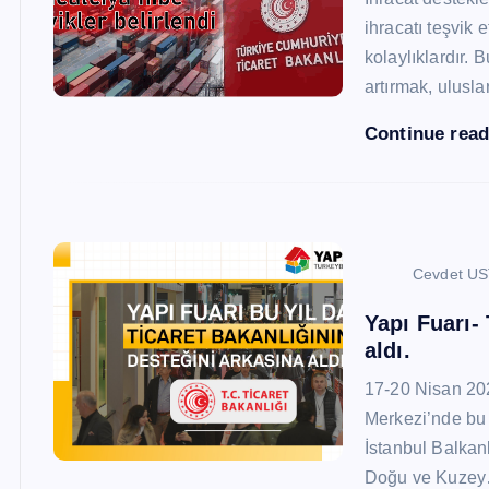
ihracatı teşvik
kolaylıklardır. 
artırmak, ulusl
Continue rea
Cevdet U
Yapı Fuarı-
aldı.
17-20 Nisan 20
Merkezi’nde bu 
İstanbul Balkan
Doğu ve Kuze