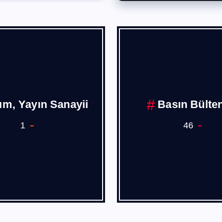
Borusan
Burak PEHL
1
4