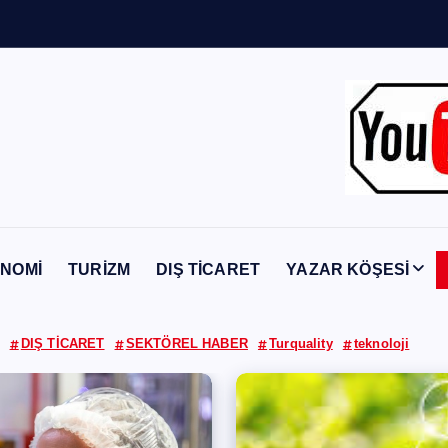
Y
a
b
a
n
c
ı
NOMİ
TURİZM
DIŞ TİCARET
YAZAR KÖŞESİ
DIŞ TİCARET
SEKTÖREL HABER
Turquality
teknoloji