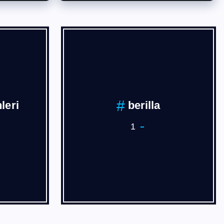
İVAN
BURSA
3