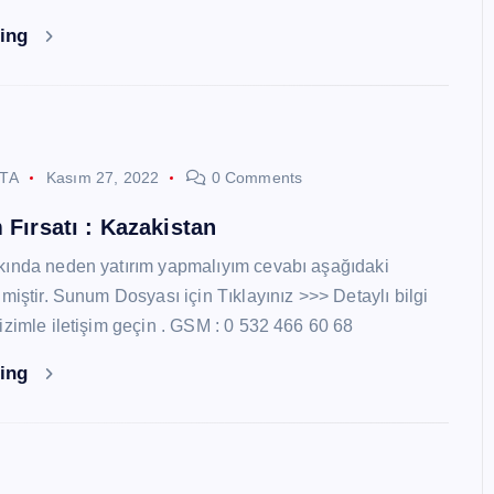
ding
STA
Kasım 27, 2022
0 Comments
 Fırsatı : Kazakistan
kında neden yatırım yapmalıyım cevabı aşağıdaki
miştir. Sunum Dosyası için Tıklayınız >>> Detaylı bilgi
izimle iletişim geçin . GSM : 0 532 466 60 68
ding