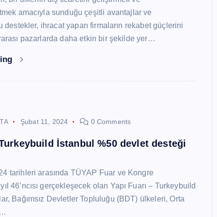
 etmek amacıyla sunduğu çeşitli avantajlar ve
Bu destekler, ihracat yapan firmaların rekabet güçlerini
ararası pazarlarda daha etkin bir şekilde yer…
ding
STA
Şubat 11, 2024
0 Comments
 Turkeybuild İstanbul %50 devlet desteği
24 tarihleri arasında TÜYAP Fuar ve Kongre
yıl 46’ncısı gerçekleşecek olan Yapı Fuarı – Turkeybuild
lar, Bağımsız Devletler Topluluğu (BDT) ülkeleri, Orta
y…