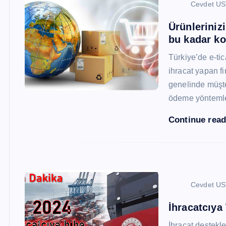
Cevdet U
Ürünleriniz
bu kadar ko
Türkiye’de e-ti
ihracat yapan fi
genelinde müşter
ödeme yönteml
Continue rea
Cevdet U
İhracatcıya
İhracat destekler