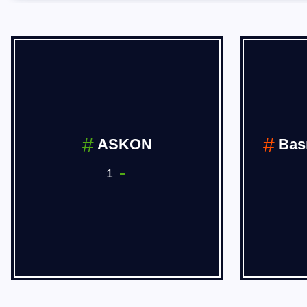
BÖLGESEL
HABERLER
14