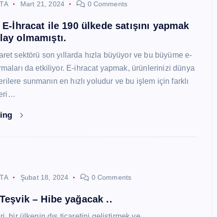
STA
Mart 21, 2024
0 Comments
i E-İhracat ile 190 ülkede satışını yapmak
lay olmamıştı.
caret sektörü son yıllarda hızla büyüyor ve bu büyüme e-
rmaları da etkiliyor. E-ihracat yapmak, ürünlerinizi dünya
ilere sunmanın en hızlı yoludur ve bu işlem için farklı
eri…
ding
STA
Şubat 18, 2024
0 Comments
 Teşvik – Hibe yağacak ..
i, bir ülkenin dış ticaretini geliştirmek ve