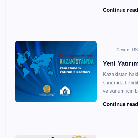
Continue rea
Cevdet U
Yeni Yatırım
Kazakistan hak
sunumda belirtil
ve sunum için b
Continue rea