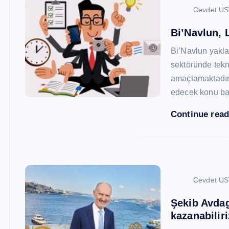
Cevdet U
Bi’Navlun, L
Bi’Navlun yaklaş
sektöründe tekn
amaçlamaktadır.
edecek konu baş
Continue rea
Cevdet U
Şekib Avdagi
kazanabiliri