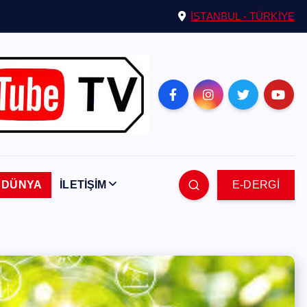
İSTANBUL - TÜRKİYE
DÜNYA
İLETİŞİM
E-DERGİ