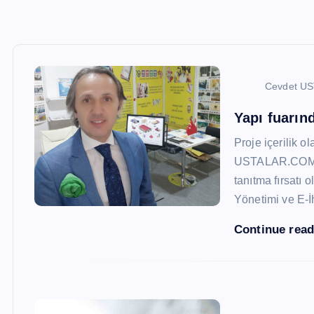
Cevdet U
Yapı fuarı
Proje içerilik o
USTALAR.COM, 47
tanıtma fırsatı 
Yönetimi ve E-İ
Continue rea