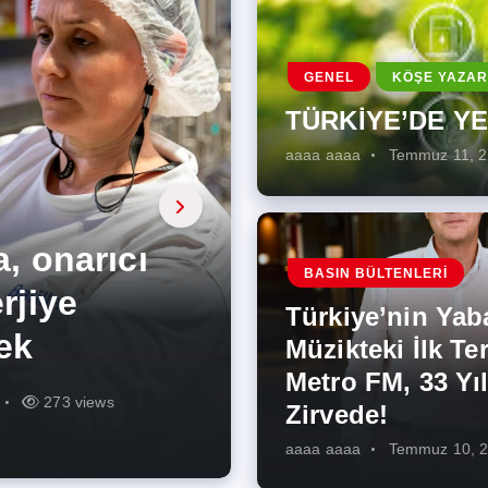
GENEL
KÖŞE YAZAR
TÜRKİYE’DE Y
aaaa aaaa
Temmuz 11, 
a, onarıcı
 Enerji
BASIN BÜLTENLERI
ÜŞÜMÜN
eki İlk
rjiye
ik İş
ilecek Kısa
ın Artması
Türkiye’nin Yab
r Zirvede!
ek
Müzikteki İlk Ter
Metro FM, 33 Yıl
r
r
273 views
285 views
225 views
260 views
342 views
271 views
Zirvede!
aaaa aaaa
Temmuz 10, 