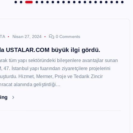
STA
Nisan 27, 2024
0 Comments
nda USTALAR.COM büyük ilgi gördü.
larak tüm yapı sektöründeki bileşenlere avantajlar sunan
. İstanbul yapı fuarından ziyaretçilere projelerini
oluşturdu. Hizmet, Mermer, Proje ve Tedarik Zincir
hracat alanında geliştirdiği…
ding