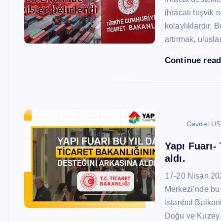
ihracatı teşvik
kolaylıklardır. 
artırmak, ulusl
Continue rea
Cevdet U
Yapı Fuarı-
aldı.
17-20 Nisan 20
Merkezi’nde bu 
İstanbul Balkan
Doğu ve Kuze