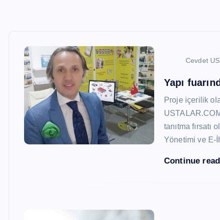
Cevdet U
Yapı fuarı
Proje içerilik o
USTALAR.COM, 47
tanıtma fırsatı 
Yönetimi ve E-İ
Continue rea