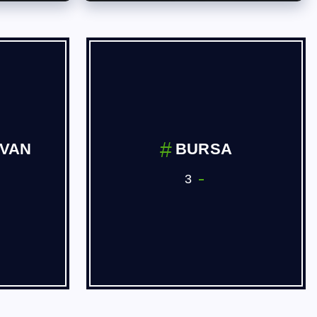
İVAN
BURSA
3