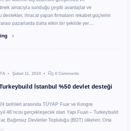
 etmek amacıyla sunduğu çeşitli avantajlar ve
Bu destekler, ihracat yapan firmaların rekabet güçlerini
ararası pazarlarda daha etkin bir şekilde yer…
ding
STA
Şubat 11, 2024
0 Comments
 Turkeybuild İstanbul %50 devlet desteği
24 tarihleri arasında TÜYAP Fuar ve Kongre
yıl 46’ncısı gerçekleşecek olan Yapı Fuarı – Turkeybuild
lar, Bağımsız Devletler Topluluğu (BDT) ülkeleri, Orta
y…