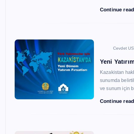
Continue rea
Cevdet U
Yeni Yatırım
Kazakistan hak
sunumda belirtil
ve sunum için b
Continue rea