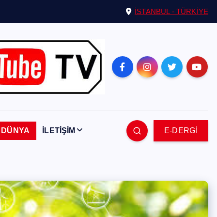
İSTANBUL - TÜRKİYE
DÜNYA
İLETİŞİM
E-DERGİ