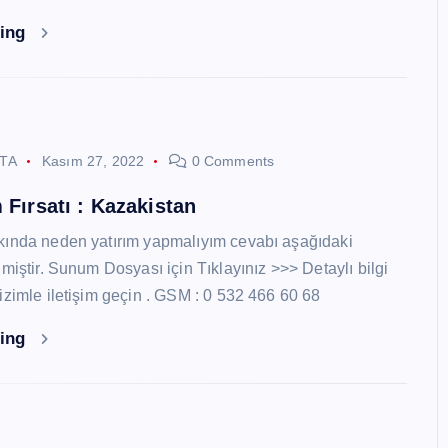
ding
STA
Kasım 27, 2022
0 Comments
 Fırsatı : Kazakistan
kında neden yatırım yapmalıyım cevabı aşağıdaki
miştir. Sunum Dosyası için Tıklayınız >>> Detaylı bilgi
izimle iletişim geçin . GSM : 0 532 466 60 68
ding