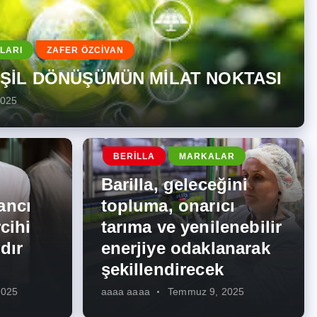
LARI
ZAFER ÖZCİVAN
EŞİL DÖNÜŞÜMÜN MİLAT NOKTASI
2025
BERILLA
MARKALAR
Barilla, geleceğini
ancı
topluma, onarıcı
cihi
tarıma ve yenilenebilir
dır
enerjiye odaklanarak
şekillendirecek
2025
aaaa aaaa
Temmuz 9, 2025