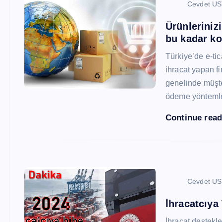
Cevdet U
Ürünleriniz
bu kadar ko
Türkiye’de e-ti
ihracat yapan fi
genelinde müşter
ödeme yönteml
Continue rea
Cevdet U
İhracatcıya
İhracat destekler