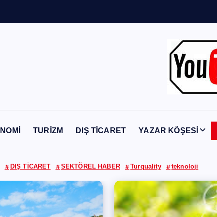
n
Y
a
b
a
n
c
ı
NOMİ
TURİZM
DIŞ TİCARET
YAZAR KÖŞESİ
DIŞ TİCARET
SEKTÖREL HABER
Turquality
teknoloji