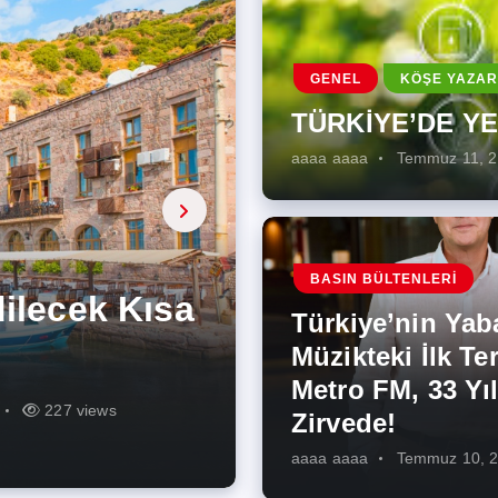
GENEL
KÖŞE YAZAR
TÜRKİYE’DE Y
aaaa aaaa
Temmuz 11, 
a, onarıcı
 Enerji
BASIN BÜLTENLERI
ÜŞÜMÜN
eki İlk
rjiye
ik İş
ilecek Kısa
ın Artması
Türkiye’nin Yab
r Zirvede!
ek
Müzikteki İlk Ter
Metro FM, 33 Yıl
r
r
275 views
287 views
227 views
262 views
344 views
273 views
Zirvede!
aaaa aaaa
Temmuz 10, 