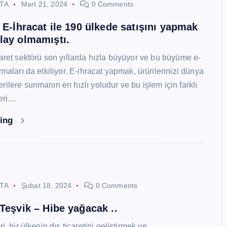
STA
Mart 21, 2024
0 Comments
i E-İhracat ile 190 ülkede satışını yapmak
lay olmamıştı.
caret sektörü son yıllarda hızla büyüyor ve bu büyüme e-
rmaları da etkiliyor. E-ihracat yapmak, ürünlerinizi dünya
ilere sunmanın en hızlı yoludur ve bu işlem için farklı
eri…
ding
STA
Şubat 18, 2024
0 Comments
 Teşvik – Hibe yağacak ..
i, bir ülkenin dış ticaretini geliştirmek ve