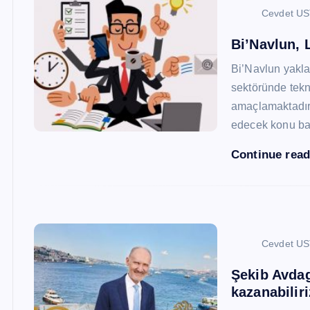
Cevdet U
Bi’Navlun, L
Bi’Navlun yaklaş
sektöründe tekn
amaçlamaktadır.
edecek konu baş
Continue rea
Cevdet U
Şekib Avdagi
kazanabiliri