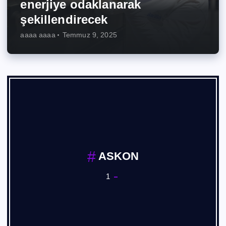
enerjiye odaklanarak
şekillendirecek
aaaa aaaa
Temmuz 9, 2025
Basım, Yayın Sanayii
1