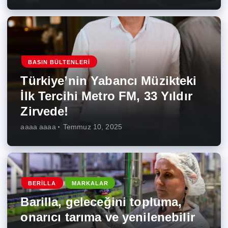
BASIN BÜLTENLERI
Türkiye’nin Yabancı Müzikteki
İlk Tercihi Metro FM, 33 Yıldır
Zirvede!
aaaa aaaa
Temmuz 10, 2025
BERILLA
MARKALAR
Barilla, geleceğini topluma,
onarıcı tarıma ve yenilenebilir