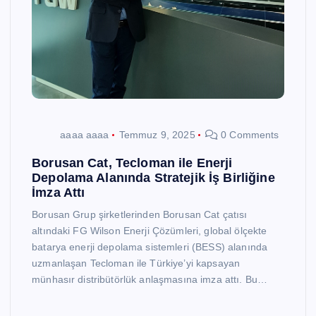
aaaa aaaa
Temmuz 9, 2025
0 Comments
Borusan Cat, Tecloman ile Enerji
Depolama Alanında Stratejik İş Birliğine
İmza Attı
Borusan Grup şirketlerinden Borusan Cat çatısı
altındaki FG Wilson Enerji Çözümleri, global ölçekte
batarya enerji depolama sistemleri (BESS) alanında
uzmanlaşan Tecloman ile Türkiye’yi kapsayan
münhasır distribütörlük anlaşmasına imza attı. Bu…