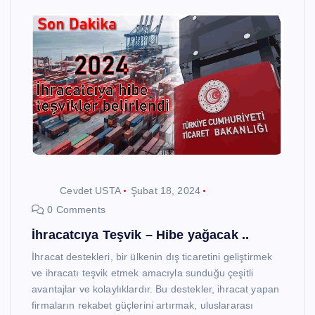
Cevdet USTA
Şubat 18, 2024
0 Comments
İhracatcıya Teşvik – Hibe yağacak ..
İhracat destekleri, bir ülkenin dış ticaretini geliştirmek
ve ihracatı teşvik etmek amacıyla sunduğu çeşitli
avantajlar ve kolaylıklardır. Bu destekler, ihracat yapan
firmaların rekabet güçlerini artırmak, uluslararası