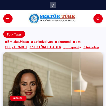
İ
ç
e
r
i
ğ
Top Tags
e
a
Emlakta24saat
zaferözcivan
ekonomi
tim
t
DIŞ TİCARET
SEKTÖREL HABER
Turquality
teknoloji
l
a
BERILLA
MARKALAR
GENEL
BASIN BÜLTENLERI
BORUSAN
GENEL
KÖŞE YAZARLARI
MARKALAR
ZAFER ÖZCİVAN
Barilla, geleceğini topluma,