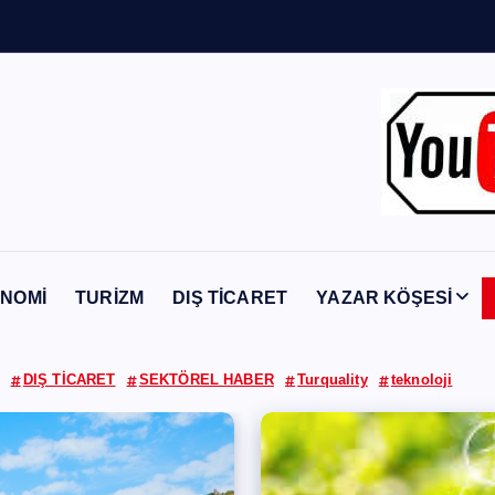
Y
a
b
a
n
c
ı
NOMİ
TURİZM
DIŞ TİCARET
YAZAR KÖŞESİ
DIŞ TİCARET
SEKTÖREL HABER
Turquality
teknoloji