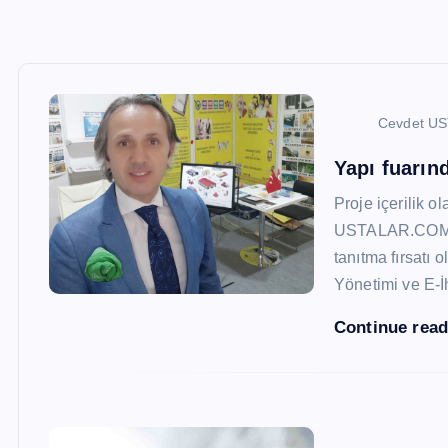
Cevdet U
Yapı fuarı
Proje içerilik o
USTALAR.COM, 47
tanıtma fırsatı 
Yönetimi ve E-İ
Continue rea