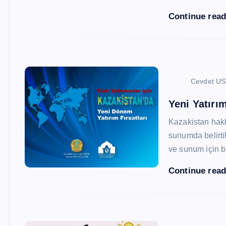
Continue rea
Cevdet U
Yeni Yatırım
Kazakistan hak
sunumda belirtil
ve sunum için b
Continue rea