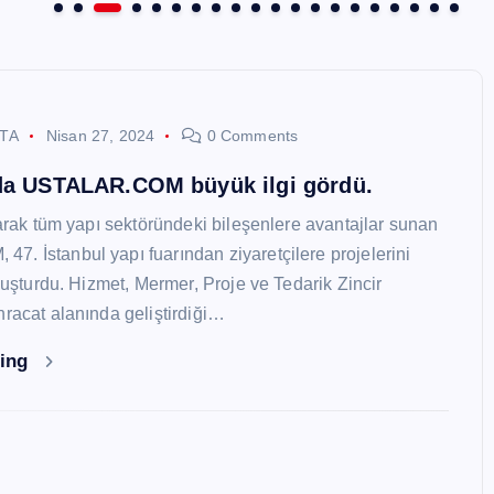
STA
Nisan 27, 2024
0 Comments
nda USTALAR.COM büyük ilgi gördü.
larak tüm yapı sektöründeki bileşenlere avantajlar sunan
. İstanbul yapı fuarından ziyaretçilere projelerini
oluşturdu. Hizmet, Mermer, Proje ve Tedarik Zincir
hracat alanında geliştirdiği…
ding