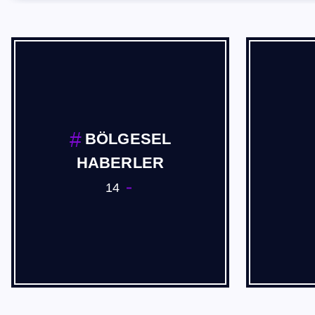
Cevdet Akif USTA
2