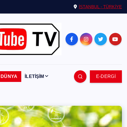
İSTANBUL - TÜRKİYE
DÜNYA
İLETİŞİM
E-DERGİ