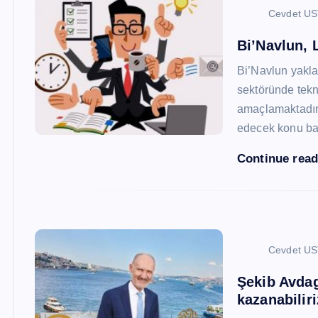
Cevdet U
Bi’Navlun, L
Bi’Navlun yaklaş
sektöründe tekn
amaçlamaktadır.
edecek konu baş
Continue rea
Cevdet U
Şekib Avdagi
kazanabiliri