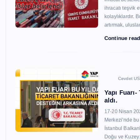
ihracatı teşvik
kolaylıklardır. 
artırmak, ulusl
Continue rea
Cevdet U
Yapı Fuarı-
aldı.
17-20 Nisan 20
Merkezi’nde bu 
İstanbul Balkan
Doğu ve Kuze