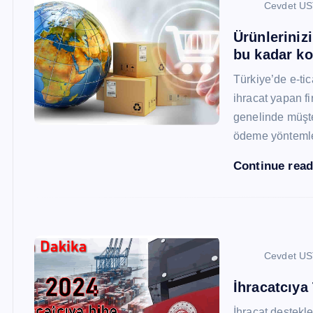
Cevdet U
Ürünleriniz
bu kadar ko
Türkiye’de e-ti
ihracat yapan fi
genelinde müşter
ödeme yönteml
Continue rea
Cevdet U
İhracatcıya
İhracat destekler