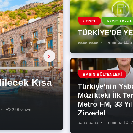
GENEL
KÖŞE YAZAR
TÜRKİYE’DE Y
aaaa aaaa
Temmuz 11, 
a, onarıcı
 Enerji
BASIN BÜLTENLERI
ÜŞÜMÜN
eki İlk
rjiye
ik İş
ilecek Kısa
ın Artması
Türkiye’nin Yab
r Zirvede!
ek
Müzikteki İlk Ter
Metro FM, 33 Yıl
r
r
274 views
286 views
226 views
261 views
343 views
272 views
Zirvede!
aaaa aaaa
Temmuz 10, 