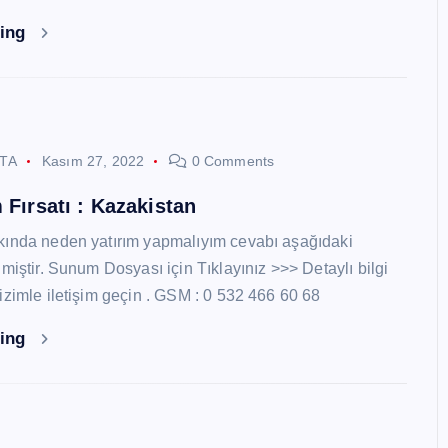
ding
STA
Kasım 27, 2022
0 Comments
 Fırsatı : Kazakistan
kında neden yatırım yapmalıyım cevabı aşağıdaki
miştir. Sunum Dosyası için Tıklayınız >>> Detaylı bilgi
izimle iletişim geçin . GSM : 0 532 466 60 68
ding