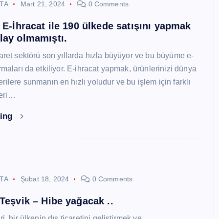
STA
Mart 21, 2024
0 Comments
i E-İhracat ile 190 ülkede satışını yapmak
lay olmamıştı.
caret sektörü son yıllarda hızla büyüyor ve bu büyüme e-
rmaları da etkiliyor. E-ihracat yapmak, ürünlerinizi dünya
ilere sunmanın en hızlı yoludur ve bu işlem için farklı
eri…
ding
STA
Şubat 18, 2024
0 Comments
 Teşvik – Hibe yağacak ..
i, bir ülkenin dış ticaretini geliştirmek ve