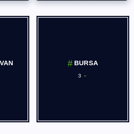
 ve
Dernekler
ve Yan
3