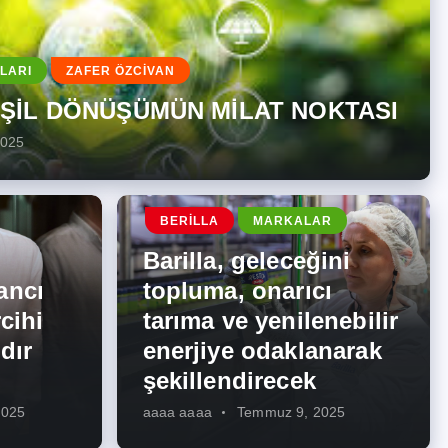
LARI
ZAFER ÖZCİVAN
EŞİL DÖNÜŞÜMÜN MİLAT NOKTASI
2025
BERILLA
MARKALAR
Barilla, geleceğini
ancı
topluma, onarıcı
cihi
tarıma ve yenilenebilir
dır
enerjiye odaklanarak
şekillendirecek
2025
aaaa aaaa
Temmuz 9, 2025