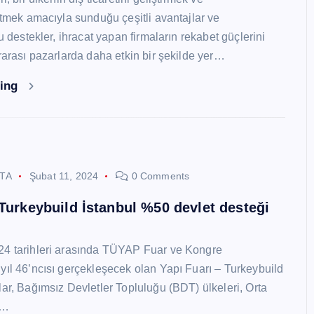
 etmek amacıyla sunduğu çeşitli avantajlar ve
Bu destekler, ihracat yapan firmaların rekabet güçlerini
ararası pazarlarda daha etkin bir şekilde yer…
ding
STA
Şubat 11, 2024
0 Comments
 Turkeybuild İstanbul %50 devlet desteği
24 tarihleri arasında TÜYAP Fuar ve Kongre
yıl 46’ncısı gerçekleşecek olan Yapı Fuarı – Turkeybuild
lar, Bağımsız Devletler Topluluğu (BDT) ülkeleri, Orta
y…