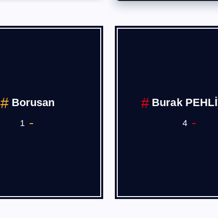
Deniz,Hava
COVİD 19
Demiryolu Ana 
Sanayii
7
1