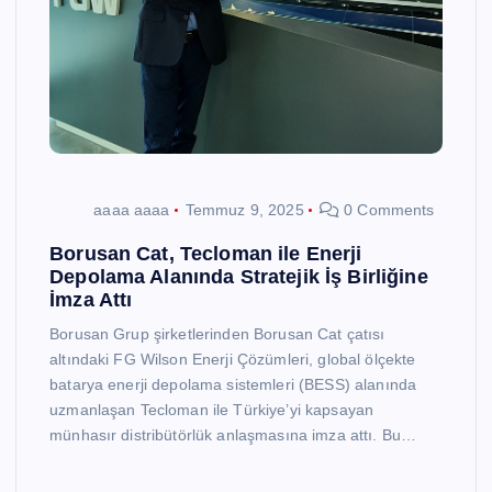
aaaa aaaa
Temmuz 9, 2025
0 Comments
Borusan Cat, Tecloman ile Enerji
Depolama Alanında Stratejik İş Birliğine
İmza Attı
Borusan Grup şirketlerinden Borusan Cat çatısı
altındaki FG Wilson Enerji Çözümleri, global ölçekte
batarya enerji depolama sistemleri (BESS) alanında
uzmanlaşan Tecloman ile Türkiye’yi kapsayan
münhasır distribütörlük anlaşmasına imza attı. Bu…