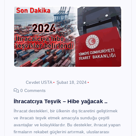
Cevdet USTA
Şubat 18, 2024
0 Comments
İhracatcıya Teşvik – Hibe yağacak ..
İhracat destekleri, bir ülkenin dış ticaretini geliştirmek
ve ihracatı teşvik etmek amacıyla sunduğu çeşitli
avantajlar ve kolaylıklardır. Bu destekler, ihracat yapan
firmaların rekabet güçlerini artırmak, uluslararası