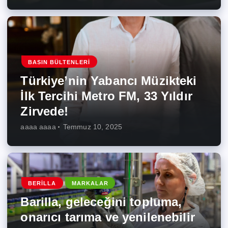
BASIN BÜLTENLERI
Türkiye’nin Yabancı Müzikteki
İlk Tercihi Metro FM, 33 Yıldır
Zirvede!
aaaa aaaa
Temmuz 10, 2025
BERILLA
MARKALAR
Barilla, geleceğini topluma,
onarıcı tarıma ve yenilenebilir