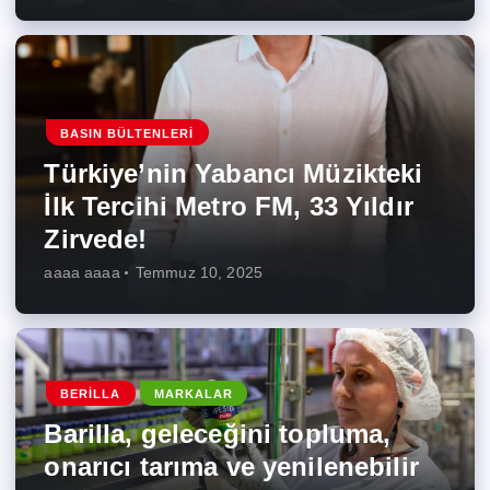
BASIN BÜLTENLERI
Türkiye’nin Yabancı Müzikteki
İlk Tercihi Metro FM, 33 Yıldır
Zirvede!
aaaa aaaa
Temmuz 10, 2025
BERILLA
MARKALAR
Barilla, geleceğini topluma,
onarıcı tarıma ve yenilenebilir