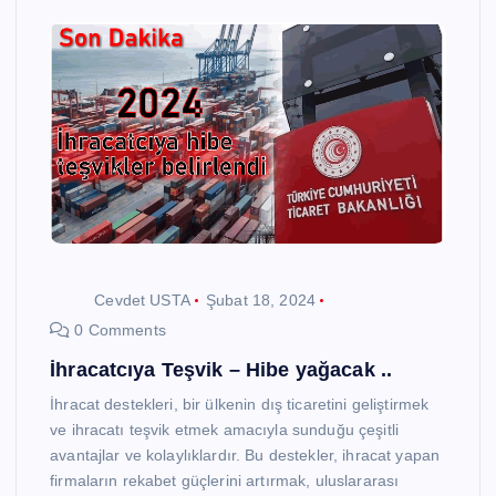
Cevdet USTA
Şubat 18, 2024
0 Comments
İhracatcıya Teşvik – Hibe yağacak ..
İhracat destekleri, bir ülkenin dış ticaretini geliştirmek
ve ihracatı teşvik etmek amacıyla sunduğu çeşitli
avantajlar ve kolaylıklardır. Bu destekler, ihracat yapan
firmaların rekabet güçlerini artırmak, uluslararası