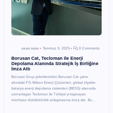
aaaa aaaa
Temmuz 9, 2025
0 Comments
Borusan Cat, Tecloman ile Enerji
Depolama Alanında Stratejik İş Birliğine
İmza Attı
Borusan Grup şirketlerinden Borusan Cat çatısı
altındaki FG Wilson Enerji Çözümleri, global ölçekte
batarya enerji depolama sistemleri (BESS) alanında
uzmanlaşan Tecloman ile Türkiye’yi kapsayan
münhasır distribütörlük anlaşmasına imza attı. Bu…