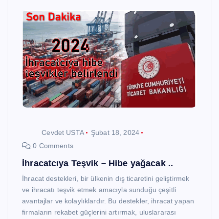
Cevdet USTA
Şubat 18, 2024
0 Comments
İhracatcıya Teşvik – Hibe yağacak ..
İhracat destekleri, bir ülkenin dış ticaretini geliştirmek
ve ihracatı teşvik etmek amacıyla sunduğu çeşitli
avantajlar ve kolaylıklardır. Bu destekler, ihracat yapan
firmaların rekabet güçlerini artırmak, uluslararası