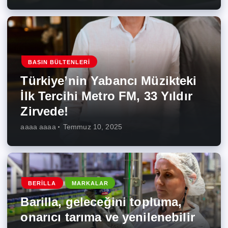
BASIN BÜLTENLERI
Türkiye’nin Yabancı Müzikteki
İlk Tercihi Metro FM, 33 Yıldır
Zirvede!
aaaa aaaa
Temmuz 10, 2025
BERILLA
MARKALAR
Barilla, geleceğini topluma,
onarıcı tarıma ve yenilenebilir