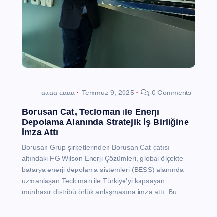
aaaa aaaa
Temmuz 9, 2025
0 Comments
Borusan Cat, Tecloman ile Enerji
Depolama Alanında Stratejik İş Birliğine
İmza Attı
Borusan Grup şirketlerinden Borusan Cat çatısı
altındaki FG Wilson Enerji Çözümleri, global ölçekte
batarya enerji depolama sistemleri (BESS) alanında
uzmanlaşan Tecloman ile Türkiye’yi kapsayan
münhasır distribütörlük anlaşmasına imza attı. Bu…