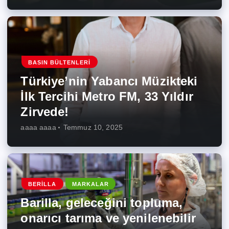
BASIN BÜLTENLERI
Türkiye’nin Yabancı Müzikteki
İlk Tercihi Metro FM, 33 Yıldır
Zirvede!
aaaa aaaa
Temmuz 10, 2025
BERILLA
MARKALAR
Barilla, geleceğini topluma,
onarıcı tarıma ve yenilenebilir