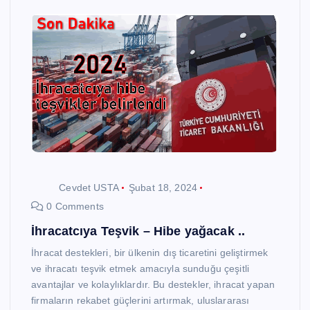
Cevdet USTA
Şubat 18, 2024
0 Comments
İhracatcıya Teşvik – Hibe yağacak ..
İhracat destekleri, bir ülkenin dış ticaretini geliştirmek
ve ihracatı teşvik etmek amacıyla sunduğu çeşitli
avantajlar ve kolaylıklardır. Bu destekler, ihracat yapan
firmaların rekabet güçlerini artırmak, uluslararası