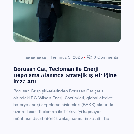
aaaa aaaa
Temmuz 9, 2025
0 Comments
Borusan Cat, Tecloman ile Enerji
Depolama Alanında Stratejik İş Birliğine
İmza Attı
Borusan Grup şirketlerinden Borusan Cat çatısı
altındaki FG Wilson Enerji Çözümleri, global ölçekte
batarya enerji depolama sistemleri (BESS) alanında
uzmanlaşan Tecloman ile Türkiye’yi kapsayan
münhasır distribütörlük anlaşmasına imza attı. Bu…