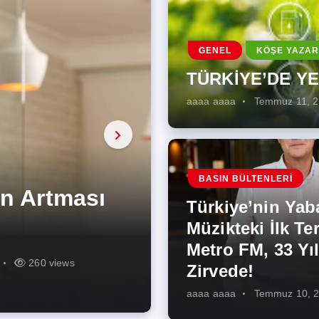
GENEL
KÖŞE YAZAR
TÜRKİYE’DE Y
aaaa aaaa
Temmuz 11, 
a, onarıcı
 Enerji
BASIN BÜLTENLERI
ÜŞÜMÜN
eki İlk
rjiye
ik İş
ilecek Kısa
ın Artması
Türkiye’nin Yab
r Zirvede!
ek
Müzikteki İlk Ter
Metro FM, 33 Yıl
r
r
273 views
285 views
225 views
260 views
342 views
271 views
Zirvede!
aaaa aaaa
Temmuz 10, 