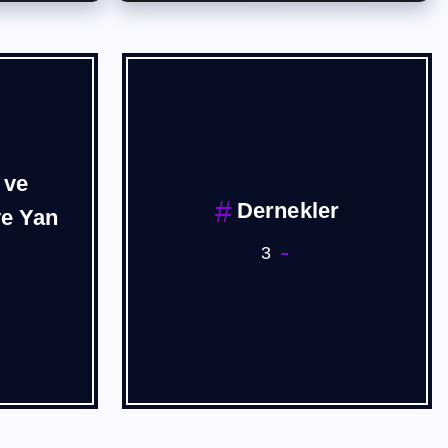
 ve
Dernekler
ve Yan
3