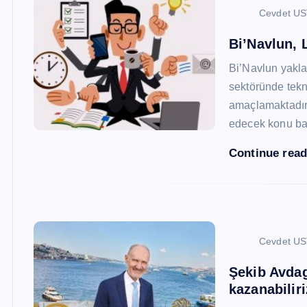
Cevdet U
Bi’Navlun, L
Bi’Navlun yaklaş
sektöründe tekn
amaçlamaktadır.
edecek konu baş
Continue rea
Cevdet U
Şekib Avdagi
kazanabiliri