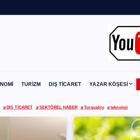
Y
a
b
a
n
c
ı
NOMİ
TURİZM
DIŞ TİCARET
YAZAR KÖŞESİ
DIŞ TİCARET
SEKTÖREL HABER
Turquality
teknoloji