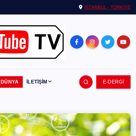
İSTANBUL - TÜRKİYE
DÜNYA
İLETİŞİM
E-DERGİ