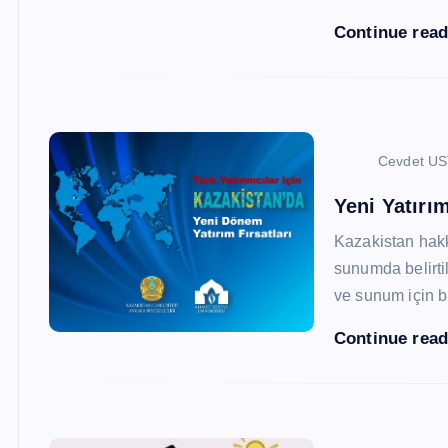
Continue rea
Cevdet U
Yeni Yatırım
Kazakistan hak
sunumda belirtil
ve sunum için b
Continue rea