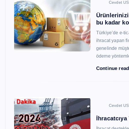
Cevdet U
Ürünleriniz
bu kadar ko
Türkiye’de e-ti
ihracat yapan fi
genelinde müşter
ödeme yönteml
Continue rea
Cevdet U
İhracatcıya
İhracat destekler