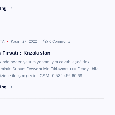
ding
STA
Kasım 27, 2022
0 Comments
 Fırsatı : Kazakistan
kında neden yatırım yapmalıyım cevabı aşağıdaki
miştir. Sunum Dosyası için Tıklayınız >>> Detaylı bilgi
izimle iletişim geçin . GSM : 0 532 466 60 68
ding