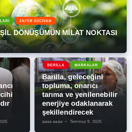
LARI
ZAFER ÖZCİVAN
EŞİL DÖNÜŞÜMÜN MİLAT NOKTASI
2025
BERILLA
MARKALAR
Barilla, geleceğini
ancı
topluma, onarıcı
cihi
tarıma ve yenilenebilir
dır
enerjiye odaklanarak
şekillendirecek
2025
aaaa aaaa
Temmuz 9, 2025