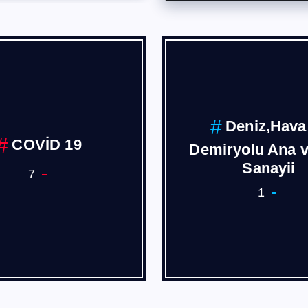
Deniz,Hava
COVİD 19
Demiryolu Ana 
Sanayii
7
1