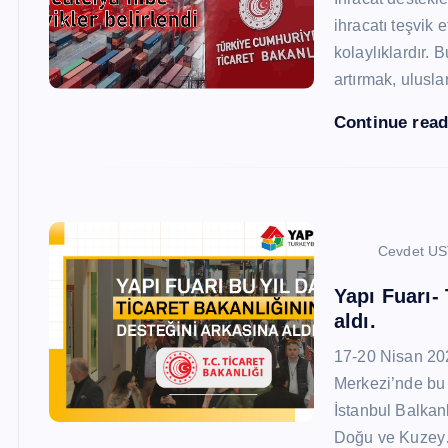
ihracatı teşvik
kolaylıklardır. 
artırmak, ulusl
Continue rea
Cevdet U
Yapı Fuarı-
aldı.
17-20 Nisan 20
Merkezi’nde bu 
İstanbul Balkan
Doğu ve Kuze