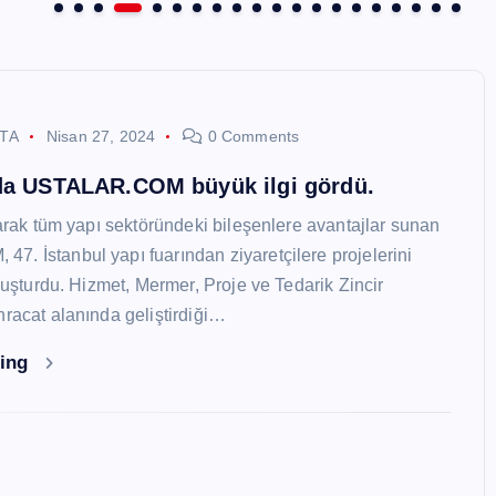
STA
Nisan 27, 2024
0 Comments
nda USTALAR.COM büyük ilgi gördü.
larak tüm yapı sektöründeki bileşenlere avantajlar sunan
. İstanbul yapı fuarından ziyaretçilere projelerini
oluşturdu. Hizmet, Mermer, Proje ve Tedarik Zincir
hracat alanında geliştirdiği…
ding