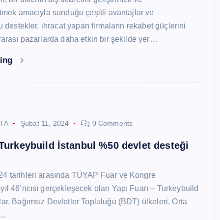
 etmek amacıyla sunduğu çeşitli avantajlar ve
Bu destekler, ihracat yapan firmaların rekabet güçlerini
ararası pazarlarda daha etkin bir şekilde yer…
ding
STA
Şubat 11, 2024
0 Comments
 Turkeybuild İstanbul %50 devlet desteği
24 tarihleri arasında TÜYAP Fuar ve Kongre
yıl 46’ncısı gerçekleşecek olan Yapı Fuarı – Turkeybuild
lar, Bağımsız Devletler Topluluğu (BDT) ülkeleri, Orta
y…