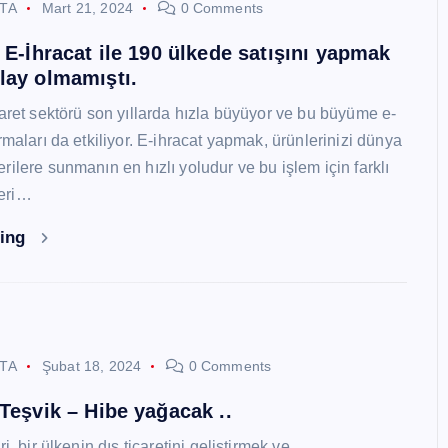
STA
Mart 21, 2024
0 Comments
i E-İhracat ile 190 ülkede satışını yapmak
lay olmamıştı.
caret sektörü son yıllarda hızla büyüyor ve bu büyüme e-
rmaları da etkiliyor. E-ihracat yapmak, ürünlerinizi dünya
ilere sunmanın en hızlı yoludur ve bu işlem için farklı
eri…
ding
STA
Şubat 18, 2024
0 Comments
 Teşvik – Hibe yağacak ..
i, bir ülkenin dış ticaretini geliştirmek ve