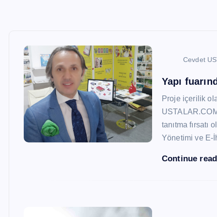
Cevdet U
Yapı fuarı
Proje içerilik o
USTALAR.COM, 47
tanıtma fırsatı 
Yönetimi ve E-İ
Continue rea