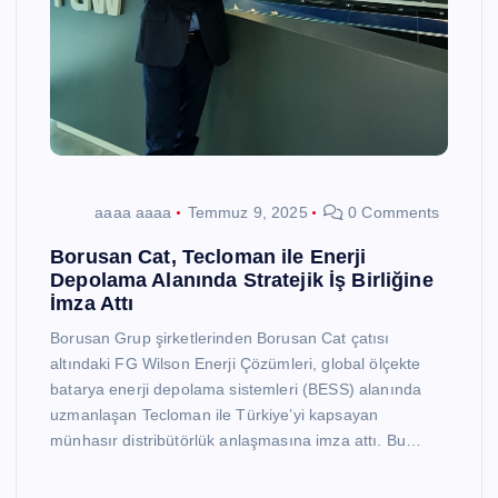
aaaa aaaa
Temmuz 9, 2025
0 Comments
Borusan Cat, Tecloman ile Enerji
Depolama Alanında Stratejik İş Birliğine
İmza Attı
Borusan Grup şirketlerinden Borusan Cat çatısı
altındaki FG Wilson Enerji Çözümleri, global ölçekte
batarya enerji depolama sistemleri (BESS) alanında
uzmanlaşan Tecloman ile Türkiye’yi kapsayan
münhasır distribütörlük anlaşmasına imza attı. Bu…