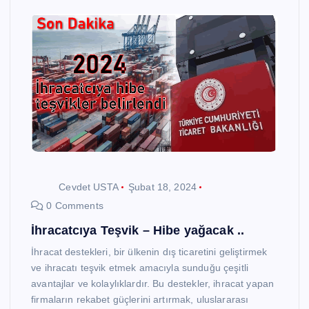
Cevdet USTA
Şubat 18, 2024
0 Comments
İhracatcıya Teşvik – Hibe yağacak ..
İhracat destekleri, bir ülkenin dış ticaretini geliştirmek
ve ihracatı teşvik etmek amacıyla sunduğu çeşitli
avantajlar ve kolaylıklardır. Bu destekler, ihracat yapan
firmaların rekabet güçlerini artırmak, uluslararası