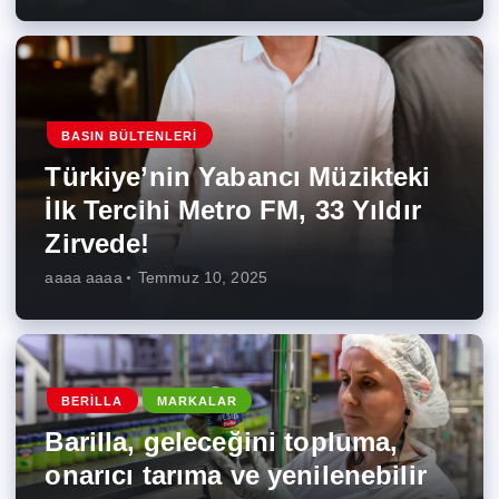
BASIN BÜLTENLERI
Türkiye’nin Yabancı Müzikteki
İlk Tercihi Metro FM, 33 Yıldır
Zirvede!
aaaa aaaa
Temmuz 10, 2025
BERILLA
MARKALAR
Barilla, geleceğini topluma,
onarıcı tarıma ve yenilenebilir