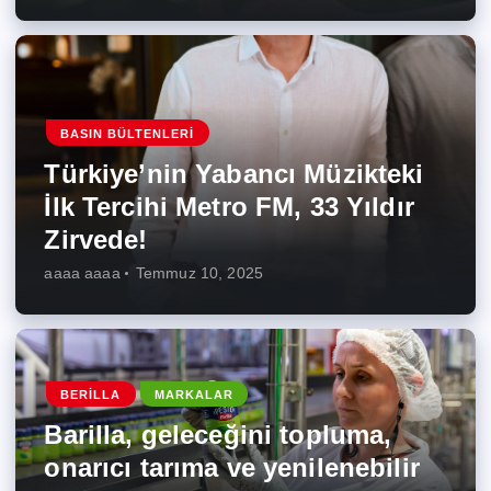
BASIN BÜLTENLERI
Türkiye’nin Yabancı Müzikteki
İlk Tercihi Metro FM, 33 Yıldır
Zirvede!
aaaa aaaa
Temmuz 10, 2025
BERILLA
MARKALAR
Barilla, geleceğini topluma,
onarıcı tarıma ve yenilenebilir