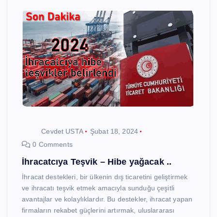
Cevdet USTA
Şubat 18, 2024
0 Comments
İhracatcıya Teşvik – Hibe yağacak ..
İhracat destekleri, bir ülkenin dış ticaretini geliştirmek
ve ihracatı teşvik etmek amacıyla sunduğu çeşitli
avantajlar ve kolaylıklardır. Bu destekler, ihracat yapan
firmaların rekabet güçlerini artırmak, uluslararası