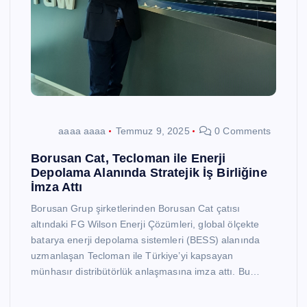
aaaa aaaa
Temmuz 9, 2025
0 Comments
Borusan Cat, Tecloman ile Enerji
Depolama Alanında Stratejik İş Birliğine
İmza Attı
Borusan Grup şirketlerinden Borusan Cat çatısı
altındaki FG Wilson Enerji Çözümleri, global ölçekte
batarya enerji depolama sistemleri (BESS) alanında
uzmanlaşan Tecloman ile Türkiye’yi kapsayan
münhasır distribütörlük anlaşmasına imza attı. Bu…