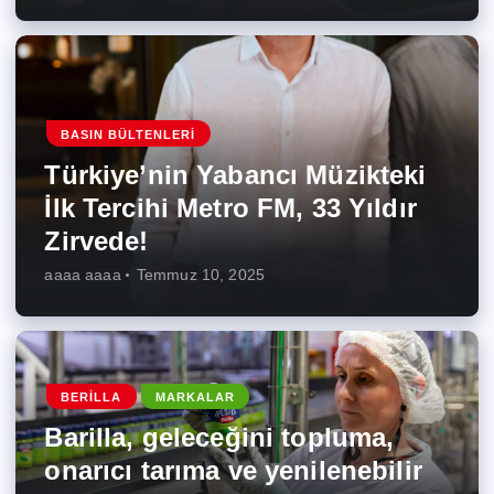
BASIN BÜLTENLERI
Türkiye’nin Yabancı Müzikteki
İlk Tercihi Metro FM, 33 Yıldır
Zirvede!
aaaa aaaa
Temmuz 10, 2025
BERILLA
MARKALAR
Barilla, geleceğini topluma,
onarıcı tarıma ve yenilenebilir