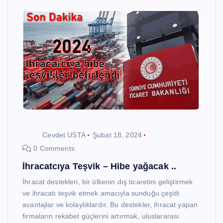
Cevdet USTA
Şubat 18, 2024
0 Comments
İhracatcıya Teşvik – Hibe yağacak ..
İhracat destekleri, bir ülkenin dış ticaretini geliştirmek
ve ihracatı teşvik etmek amacıyla sunduğu çeşitli
avantajlar ve kolaylıklardır. Bu destekler, ihracat yapan
firmaların rekabet güçlerini artırmak, uluslararası