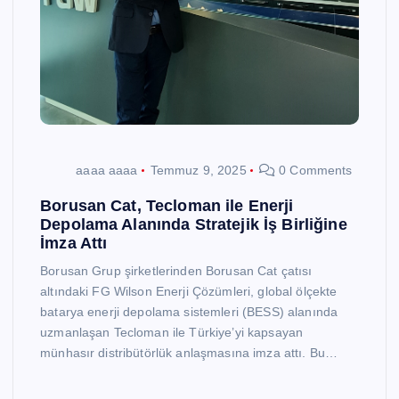
aaaa aaaa
Temmuz 9, 2025
0 Comments
Borusan Cat, Tecloman ile Enerji
Depolama Alanında Stratejik İş Birliğine
İmza Attı
Borusan Grup şirketlerinden Borusan Cat çatısı
altındaki FG Wilson Enerji Çözümleri, global ölçekte
batarya enerji depolama sistemleri (BESS) alanında
uzmanlaşan Tecloman ile Türkiye’yi kapsayan
münhasır distribütörlük anlaşmasına imza attı. Bu…