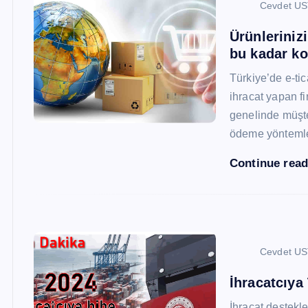
Cevdet U
Ürünleriniz
bu kadar ko
Türkiye’de e-ti
ihracat yapan fi
genelinde müşter
ödeme yönteml
Continue rea
Cevdet U
İhracatcıya
İhracat destekler