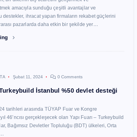
 etmek amacıyla sunduğu çeşitli avantajlar ve
Bu destekler, ihracat yapan firmaların rekabet güçlerini
ararası pazarlarda daha etkin bir şekilde yer…
ding
STA
Şubat 11, 2024
0 Comments
 Turkeybuild İstanbul %50 devlet desteği
24 tarihleri arasında TÜYAP Fuar ve Kongre
yıl 46’ncısı gerçekleşecek olan Yapı Fuarı – Turkeybuild
lar, Bağımsız Devletler Topluluğu (BDT) ülkeleri, Orta
y…