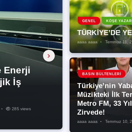
GENEL
KÖŞE YAZAR
TÜRKİYE’DE Y
aaaa aaaa
Temmuz 11, 
a, onarıcı
 Enerji
BASIN BÜLTENLERI
ÜŞÜMÜN
eki İlk
rjiye
ik İş
ilecek Kısa
ın Artması
Türkiye’nin Yab
r Zirvede!
ek
Müzikteki İlk Ter
Metro FM, 33 Yıl
r
r
273 views
285 views
225 views
260 views
342 views
271 views
Zirvede!
aaaa aaaa
Temmuz 10, 