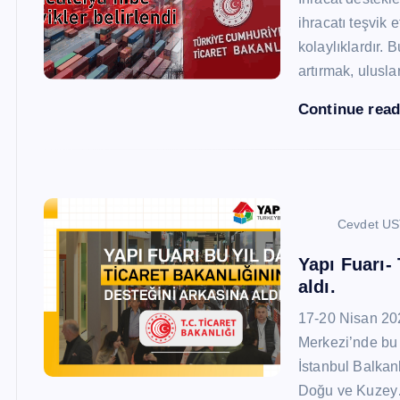
ihracatı teşvik
kolaylıklardır. 
artırmak, ulusl
Continue rea
Cevdet U
Yapı Fuarı-
aldı.
17-20 Nisan 20
Merkezi’nde bu 
İstanbul Balkan
Doğu ve Kuze