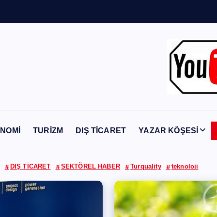
Y
a
b
a
n
c
NOMİ
TURİZM
DIŞ TİCARET
YAZAR KÖŞESİ
DIŞ TİCARET
SEKTÖREL HABER
Turquality
teknoloji