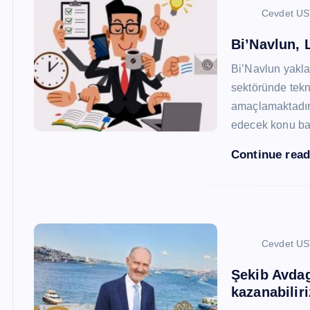
Cevdet U
Bi’Navlun, L
Bi’Navlun yaklaş
sektöründe tekn
amaçlamaktadır.
edecek konu baş
Continue rea
Cevdet U
Şekib Avdagi
kazanabiliri