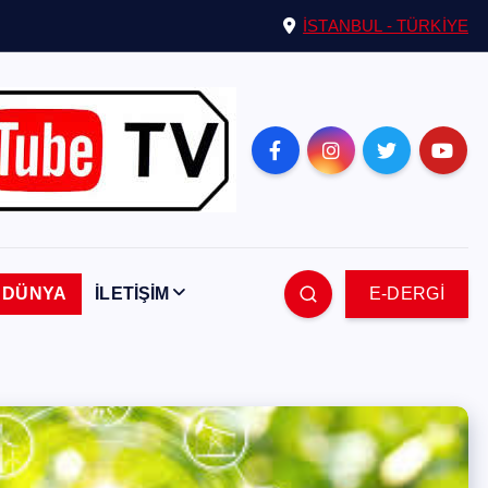
İSTANBUL - TÜRKİYE
DÜNYA
İLETİŞİM
E-DERGİ