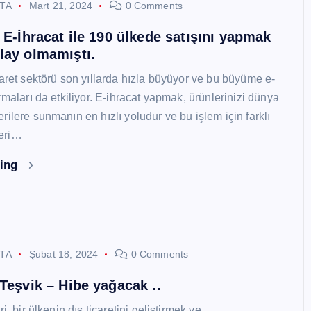
STA
Mart 21, 2024
0 Comments
i E-İhracat ile 190 ülkede satışını yapmak
lay olmamıştı.
caret sektörü son yıllarda hızla büyüyor ve bu büyüme e-
rmaları da etkiliyor. E-ihracat yapmak, ürünlerinizi dünya
ilere sunmanın en hızlı yoludur ve bu işlem için farklı
eri…
ding
STA
Şubat 18, 2024
0 Comments
 Teşvik – Hibe yağacak ..
i, bir ülkenin dış ticaretini geliştirmek ve