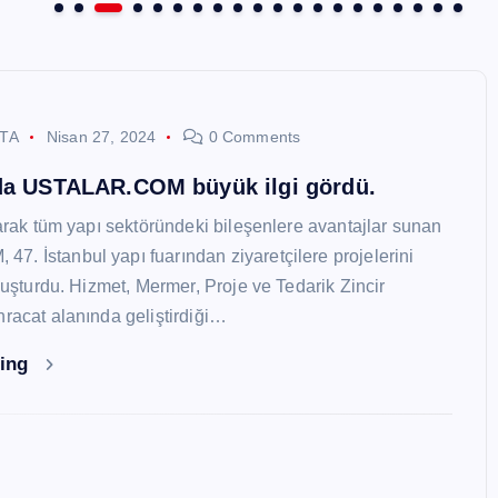
STA
Nisan 27, 2024
0 Comments
nda USTALAR.COM büyük ilgi gördü.
larak tüm yapı sektöründeki bileşenlere avantajlar sunan
. İstanbul yapı fuarından ziyaretçilere projelerini
oluşturdu. Hizmet, Mermer, Proje ve Tedarik Zincir
hracat alanında geliştirdiği…
ding