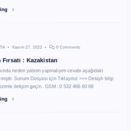
ding
STA
Kasım 27, 2022
0 Comments
 Fırsatı : Kazakistan
kında neden yatırım yapmalıyım cevabı aşağıdaki
miştir. Sunum Dosyası için Tıklayınız >>> Detaylı bilgi
izimle iletişim geçin . GSM : 0 532 466 60 68
ding