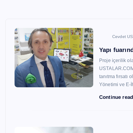
Cevdet U
Yapı fuarı
Proje içerilik o
USTALAR.COM, 47
tanıtma fırsatı 
Yönetimi ve E-İ
Continue rea