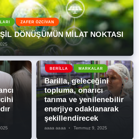
LARI
ZAFER ÖZCİVAN
EŞİL DÖNÜŞÜMÜN MİLAT NOKTASI
2025
BERILLA
MARKALAR
Barilla, geleceğini
ancı
topluma, onarıcı
cihi
tarıma ve yenilenebilir
dır
enerjiye odaklanarak
şekillendirecek
2025
aaaa aaaa
Temmuz 9, 2025