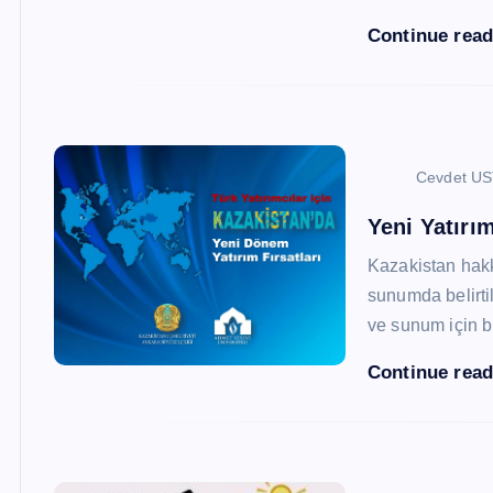
Continue rea
Cevdet U
Yeni Yatırım
Kazakistan hak
sunumda belirtil
ve sunum için b
Continue rea