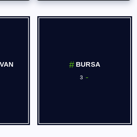
İVAN
BURSA
3