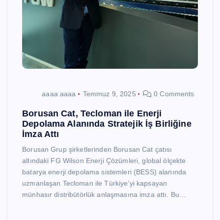
aaaa aaaa
Temmuz 9, 2025
0 Comments
Borusan Cat, Tecloman ile Enerji
Depolama Alanında Stratejik İş Birliğine
İmza Attı
Borusan Grup şirketlerinden Borusan Cat çatısı
altındaki FG Wilson Enerji Çözümleri, global ölçekte
batarya enerji depolama sistemleri (BESS) alanında
uzmanlaşan Tecloman ile Türkiye’yi kapsayan
münhasır distribütörlük anlaşmasına imza attı. Bu…