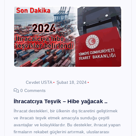
Cevdet USTA
Şubat 18, 2024
0 Comments
İhracatcıya Teşvik – Hibe yağacak ..
İhracat destekleri, bir ülkenin dış ticaretini geliştirmek
ve ihracatı teşvik etmek amacıyla sunduğu çeşitli
avantajlar ve kolaylıklardır. Bu destekler, ihracat yapan
firmaların rekabet güçlerini artırmak, uluslararası