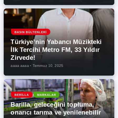
BASIN BÜLTENLERI
Türkiye’nin Yabancı Müzikteki
İlk Tercihi Metro FM, 33 Yıldır
Zirvede!
aaaa aaaa
Temmuz 10, 2025
BERILLA
MARKALAR
Barilla, geleceğini topluma,
onarıcı tarıma ve yenilenebilir