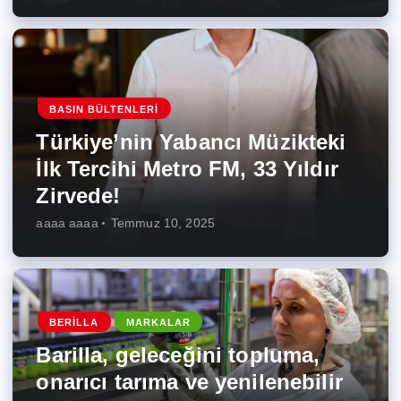
BASIN BÜLTENLERI
Türkiye’nin Yabancı Müzikteki
İlk Tercihi Metro FM, 33 Yıldır
Zirvede!
aaaa aaaa
Temmuz 10, 2025
BERILLA
MARKALAR
Barilla, geleceğini topluma,
onarıcı tarıma ve yenilenebilir