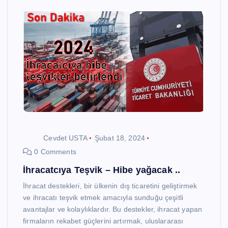
Cevdet USTA
Şubat 18, 2024
0 Comments
İhracatcıya Teşvik – Hibe yağacak ..
İhracat destekleri, bir ülkenin dış ticaretini geliştirmek
ve ihracatı teşvik etmek amacıyla sunduğu çeşitli
avantajlar ve kolaylıklardır. Bu destekler, ihracat yapan
firmaların rekabet güçlerini artırmak, uluslararası