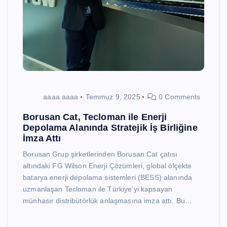
aaaa aaaa
Temmuz 9, 2025
0 Comments
Borusan Cat, Tecloman ile Enerji
Depolama Alanında Stratejik İş Birliğine
İmza Attı
Borusan Grup şirketlerinden Borusan Cat çatısı
altındaki FG Wilson Enerji Çözümleri, global ölçekte
batarya enerji depolama sistemleri (BESS) alanında
uzmanlaşan Tecloman ile Türkiye’yi kapsayan
münhasır distribütörlük anlaşmasına imza attı. Bu…