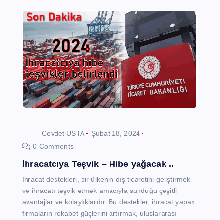
Cevdet USTA
Şubat 18, 2024
0 Comments
İhracatcıya Teşvik – Hibe yağacak ..
İhracat destekleri, bir ülkenin dış ticaretini geliştirmek
ve ihracatı teşvik etmek amacıyla sunduğu çeşitli
avantajlar ve kolaylıklardır. Bu destekler, ihracat yapan
firmaların rekabet güçlerini artırmak, uluslararası