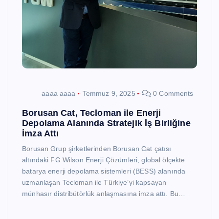
aaaa aaaa
Temmuz 9, 2025
0 Comments
Borusan Cat, Tecloman ile Enerji
Depolama Alanında Stratejik İş Birliğine
İmza Attı
Borusan Grup şirketlerinden Borusan Cat çatısı
altındaki FG Wilson Enerji Çözümleri, global ölçekte
batarya enerji depolama sistemleri (BESS) alanında
uzmanlaşan Tecloman ile Türkiye’yi kapsayan
münhasır distribütörlük anlaşmasına imza attı. Bu…