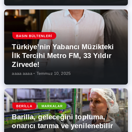
BASIN BÜLTENLERI
Türkiye’nin Yabancı Müzikteki
İlk Tercihi Metro FM, 33 Yıldır
Zirvede!
aaaa aaaa
Temmuz 10, 2025
BERILLA
MARKALAR
Barilla, geleceğini topluma,
onarıcı tarıma ve yenilenebilir