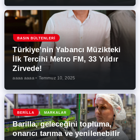
BASIN BÜLTENLERI
Türkiye’nin Yabancı Müzikteki
İlk Tercihi Metro FM, 33 Yıldır
Zirvede!
aaaa aaaa
Temmuz 10, 2025
BERILLA
MARKALAR
Barilla, geleceğini topluma,
onarıcı tarıma ve yenilenebilir