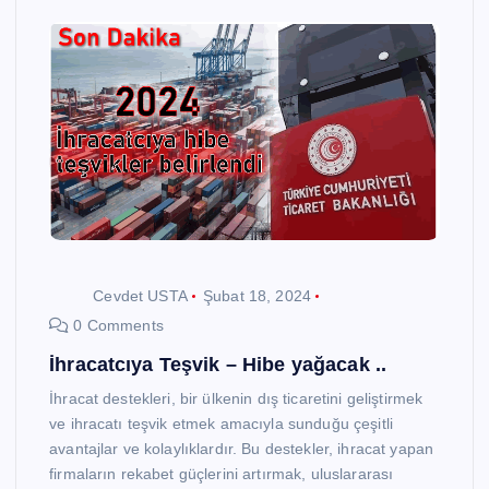
Cevdet USTA
Şubat 18, 2024
0 Comments
İhracatcıya Teşvik – Hibe yağacak ..
İhracat destekleri, bir ülkenin dış ticaretini geliştirmek
ve ihracatı teşvik etmek amacıyla sunduğu çeşitli
avantajlar ve kolaylıklardır. Bu destekler, ihracat yapan
firmaların rekabet güçlerini artırmak, uluslararası