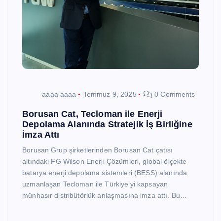
aaaa aaaa
Temmuz 9, 2025
0 Comments
Borusan Cat, Tecloman ile Enerji
Depolama Alanında Stratejik İş Birliğine
İmza Attı
Borusan Grup şirketlerinden Borusan Cat çatısı
altındaki FG Wilson Enerji Çözümleri, global ölçekte
batarya enerji depolama sistemleri (BESS) alanında
uzmanlaşan Tecloman ile Türkiye’yi kapsayan
münhasır distribütörlük anlaşmasına imza attı. Bu…