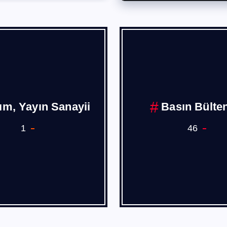
Borusan
Burak PEHL
1
4