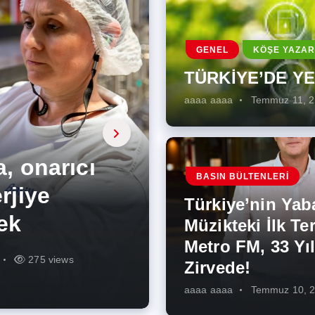
GENEL
KÖŞE YAZAR
TÜRKİYE’DE Y
aaaa aaaa
Temmuz 11, 
a, onarıcı
 Enerji
BASIN BÜLTENLERI
ÜŞÜMÜN
eki İlk
rjiye
ik İş
ilecek Kısa
ın Artması
Türkiye’nin Yab
r Zirvede!
ek
Müzikteki İlk Ter
Metro FM, 33 Yıl
r
r
275 views
287 views
227 views
262 views
345 views
274 views
Zirvede!
aaaa aaaa
Temmuz 10, 