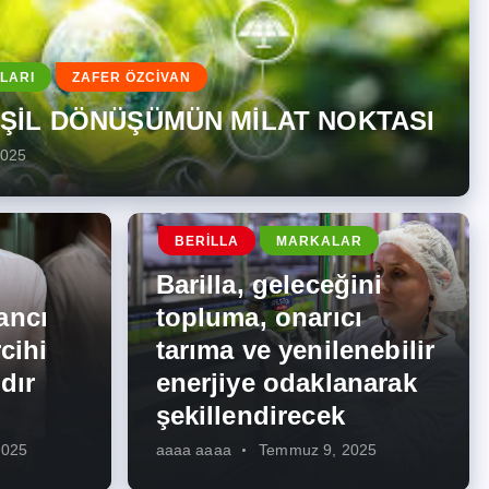
LARI
ZAFER ÖZCİVAN
EŞİL DÖNÜŞÜMÜN MİLAT NOKTASI
2025
BERILLA
MARKALAR
Barilla, geleceğini
ancı
topluma, onarıcı
cihi
tarıma ve yenilenebilir
dır
enerjiye odaklanarak
şekillendirecek
2025
aaaa aaaa
Temmuz 9, 2025