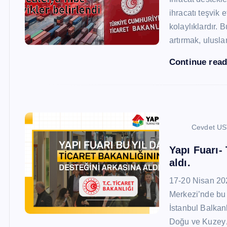
ihracatı teşvik
kolaylıklardır. 
artırmak, ulusl
Continue rea
Cevdet U
Yapı Fuarı-
aldı.
17-20 Nisan 20
Merkezi’nde bu 
İstanbul Balkan
Doğu ve Kuze