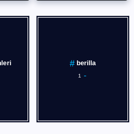
İVAN
BURSA
3