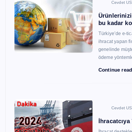
Cevdet U
Ürünleriniz
bu kadar ko
Türkiye’de e-ti
ihracat yapan fi
genelinde müşter
ödeme yönteml
Continue rea
Cevdet U
İhracatcıya
İhracat destekler