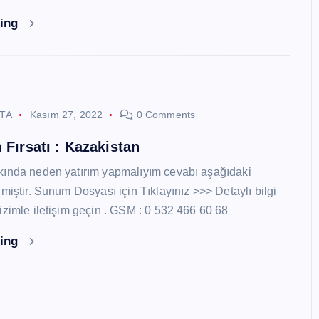
ding
STA
Kasım 27, 2022
0 Comments
 Fırsatı : Kazakistan
kında neden yatırım yapmalıyım cevabı aşağıdaki
miştir. Sunum Dosyası için Tıklayınız >>> Detaylı bilgi
izimle iletişim geçin . GSM : 0 532 466 60 68
ding