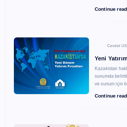
Continue rea
Cevdet U
Yeni Yatırım
Kazakistan hak
sunumda belirtil
ve sunum için b
Continue rea