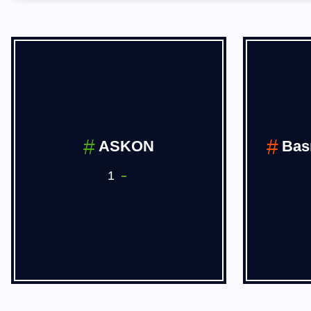
BÖLGESEL
HABERLER
14