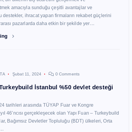
 etmek amacıyla sunduğu çeşitli avantajlar ve
Bu destekler, ihracat yapan firmaların rekabet güçlerini
ararası pazarlarda daha etkin bir şekilde yer…
ding
STA
Şubat 11, 2024
0 Comments
 Turkeybuild İstanbul %50 devlet desteği
24 tarihleri arasında TÜYAP Fuar ve Kongre
yıl 46’ncısı gerçekleşecek olan Yapı Fuarı – Turkeybuild
lar, Bağımsız Devletler Topluluğu (BDT) ülkeleri, Orta
y…