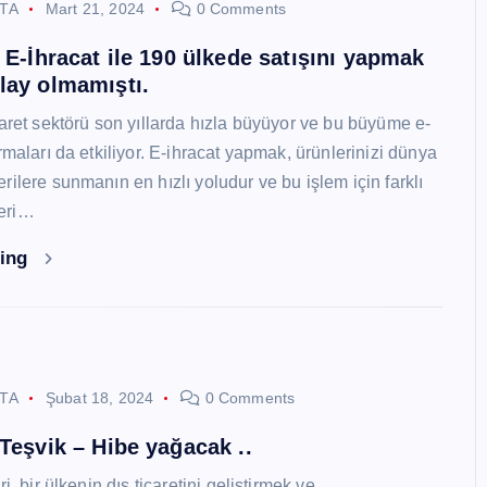
STA
Mart 21, 2024
0 Comments
i E-İhracat ile 190 ülkede satışını yapmak
lay olmamıştı.
caret sektörü son yıllarda hızla büyüyor ve bu büyüme e-
rmaları da etkiliyor. E-ihracat yapmak, ürünlerinizi dünya
ilere sunmanın en hızlı yoludur ve bu işlem için farklı
eri…
ding
STA
Şubat 18, 2024
0 Comments
 Teşvik – Hibe yağacak ..
i, bir ülkenin dış ticaretini geliştirmek ve