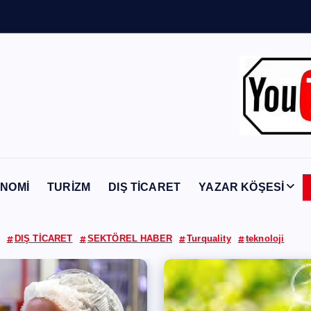
Y
a
b
a
n
c
NOMİ
TURİZM
DIŞ TİCARET
YAZAR KÖŞESİ
DIŞ TİCARET
SEKTÖREL HABER
Turquality
teknoloji