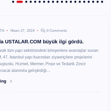
STA
Nisan 27, 2024
0 Comments
nda USTALAR.COM büyük ilgi gördü.
larak tüm yapı sektöründeki bileşenlere avantajlar sunan
. İstanbul yapı fuarından ziyaretçilere projelerini
oluşturdu. Hizmet, Mermer, Proje ve Tedarik Zincir
hracat alanında geliştirdiği…
ding