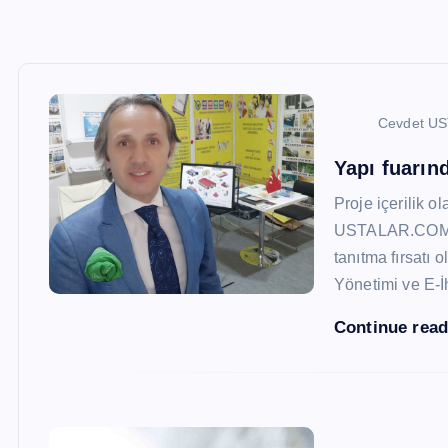
Cevdet U
Yapı fuarı
Proje içerilik o
USTALAR.COM, 47
tanıtma fırsatı 
Yönetimi ve E-İ
Continue rea