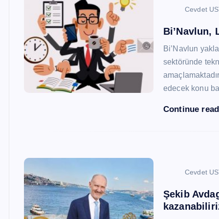
Cevdet U
Bi’Navlun, L
Bi’Navlun yaklaş
sektöründe tekn
amaçlamaktadır.
edecek konu baş
Continue rea
Cevdet U
Şekib Avdagi
kazanabiliri