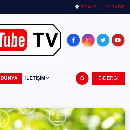
İSTANBUL - TÜRKİYE
DÜNYA
İLETİŞİM
E-DERGİ