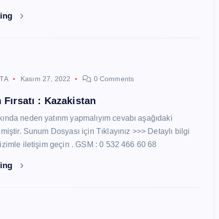
ding
STA
Kasım 27, 2022
0 Comments
 Fırsatı : Kazakistan
kında neden yatırım yapmalıyım cevabı aşağıdaki
miştir. Sunum Dosyası için Tıklayınız >>> Detaylı bilgi
izimle iletişim geçin . GSM : 0 532 466 60 68
ding