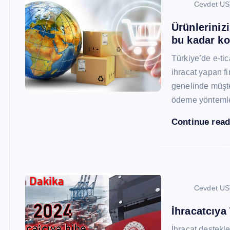
Cevdet U
Ürünleriniz
bu kadar ko
Türkiye’de e-ti
ihracat yapan fi
genelinde müşter
ödeme yönteml
Continue rea
Cevdet U
İhracatcıya
İhracat destekler