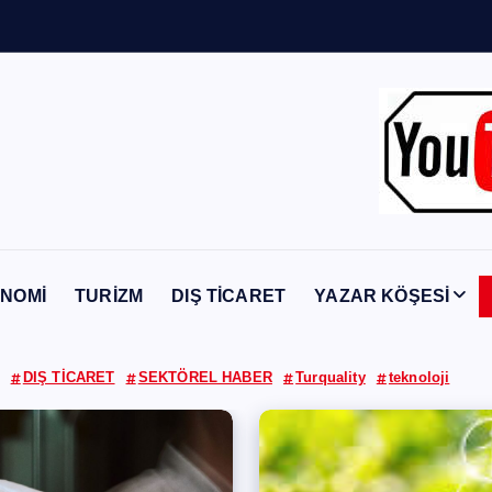
Y
a
b
NOMİ
TURİZM
DIŞ TİCARET
YAZAR KÖŞESİ
DIŞ TİCARET
SEKTÖREL HABER
Turquality
teknoloji