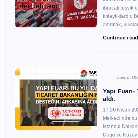
ihracatı teşvik
kolaylıklardır. 
artırmak, ulusl
Continue rea
Cevdet U
Yapı Fuarı-
aldı.
17-20 Nisan 20
Merkezi’nde bu 
İstanbul Balkan
Doğu ve Kuze