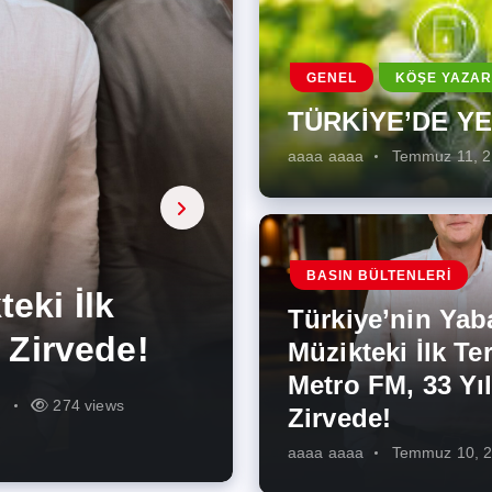
GENEL
KÖŞE YAZAR
TÜRKİYE’DE Y
aaaa aaaa
Temmuz 11, 
a, onarıcı
 Enerji
BASIN BÜLTENLERI
ÜŞÜMÜN
eki İlk
rjiye
ik İş
ilecek Kısa
ın Artması
Türkiye’nin Yab
r Zirvede!
ek
Müzikteki İlk Ter
Metro FM, 33 Yıl
r
r
275 views
287 views
227 views
262 views
345 views
274 views
Zirvede!
aaaa aaaa
Temmuz 10, 