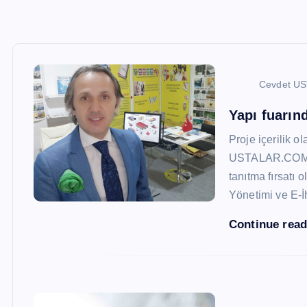
Cevdet U
Yapı fuarı
Proje içerilik o
USTALAR.COM, 47
tanıtma fırsatı 
Yönetimi ve E-İ
Continue rea