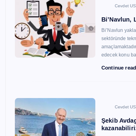
Cevdet U
Bi’Navlun, L
Bi’Navlun yaklaş
sektöründe tekn
amaçlamaktadır.
edecek konu baş
Continue rea
Cevdet U
Şekib Avdagi
kazanabiliri