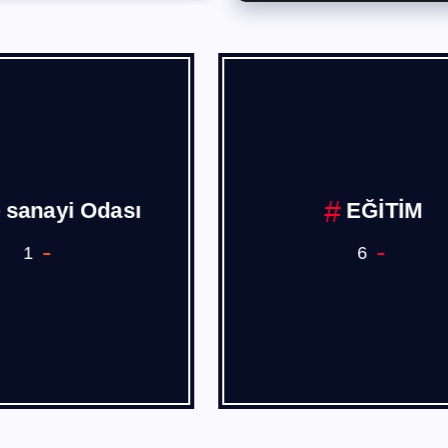
EKONOMİ
EMLAK
110
4