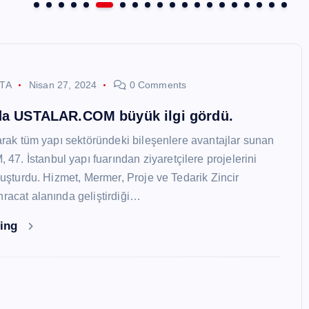
STA
Nisan 27, 2024
0 Comments
nda USTALAR.COM büyük ilgi gördü.
larak tüm yapı sektöründeki bileşenlere avantajlar sunan
. İstanbul yapı fuarından ziyaretçilere projelerini
oluşturdu. Hizmet, Mermer, Proje ve Tedarik Zincir
hracat alanında geliştirdiği…
ding