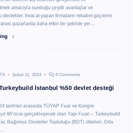
 etmek amacıyla sunduğu çeşitli avantajlar ve
Bu destekler, ihracat yapan firmaların rekabet güçlerini
ararası pazarlarda daha etkin bir şekilde yer…
ding
STA
Şubat 11, 2024
0 Comments
 Turkeybuild İstanbul %50 devlet desteği
24 tarihleri arasında TÜYAP Fuar ve Kongre
yıl 46’ncısı gerçekleşecek olan Yapı Fuarı – Turkeybuild
lar, Bağımsız Devletler Topluluğu (BDT) ülkeleri, Orta
y…