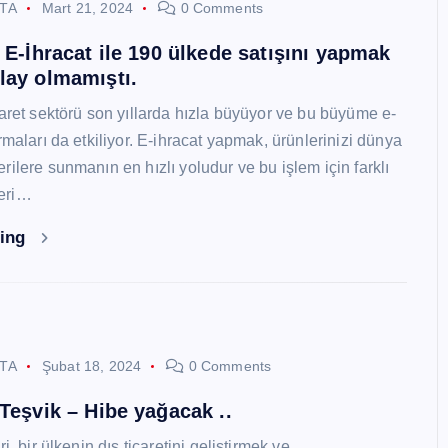
STA
Mart 21, 2024
0 Comments
i E-İhracat ile 190 ülkede satışını yapmak
lay olmamıştı.
caret sektörü son yıllarda hızla büyüyor ve bu büyüme e-
rmaları da etkiliyor. E-ihracat yapmak, ürünlerinizi dünya
ilere sunmanın en hızlı yoludur ve bu işlem için farklı
eri…
ding
STA
Şubat 18, 2024
0 Comments
 Teşvik – Hibe yağacak ..
i, bir ülkenin dış ticaretini geliştirmek ve