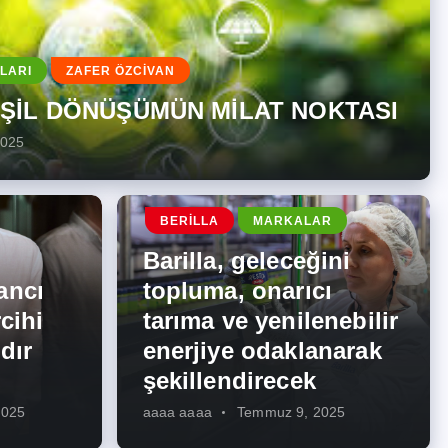
LARI
ZAFER ÖZCİVAN
EŞİL DÖNÜŞÜMÜN MİLAT NOKTASI
2025
BERILLA
MARKALAR
Barilla, geleceğini
ancı
topluma, onarıcı
cihi
tarıma ve yenilenebilir
dır
enerjiye odaklanarak
şekillendirecek
2025
aaaa aaaa
Temmuz 9, 2025