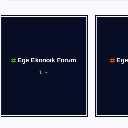
EĞİTİM
6