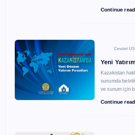
Continue rea
Cevdet U
Yeni Yatırım
Kazakistan hak
sunumda belirtil
ve sunum için b
Continue rea