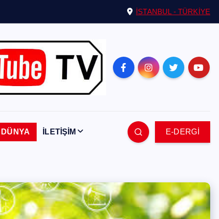
İSTANBUL - TÜRKİYE
DÜNYA
İLETİŞİM
E-DERGİ