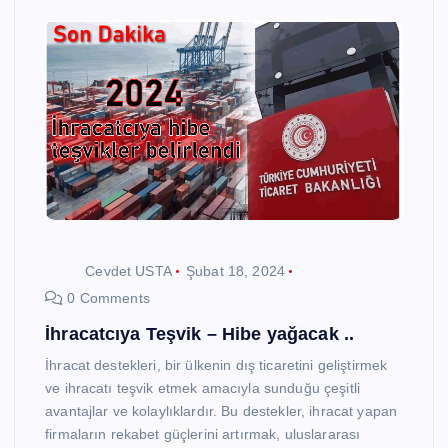
Cevdet USTA
Şubat 18, 2024
0 Comments
İhracatcıya Teşvik – Hibe yağacak ..
İhracat destekleri, bir ülkenin dış ticaretini geliştirmek
ve ihracatı teşvik etmek amacıyla sunduğu çeşitli
avantajlar ve kolaylıklardır. Bu destekler, ihracat yapan
firmaların rekabet güçlerini artırmak, uluslararası