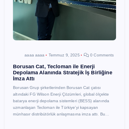
aaaa aaaa
Temmuz 9, 2025
0 Comments
Borusan Cat, Tecloman ile Enerji
Depolama Alanında Stratejik İş Birliğine
İmza Attı
Borusan Grup şirketlerinden Borusan Cat çatısı
altındaki FG Wilson Enerji Çözümleri, global ölçekte
batarya enerji depolama sistemleri (BESS) alanında
uzmanlaşan Tecloman ile Türkiye’yi kapsayan
münhasır distribütörlük anlaşmasına imza attı. Bu…