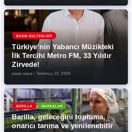
BASIN BÜLTENLERI
Türkiye’nin Yabancı Müzikteki
İlk Tercihi Metro FM, 33 Yıldır
Zirvede!
aaaa aaaa
Temmuz 10, 2025
BERILLA
MARKALAR
Barilla, geleceğini topluma,
onarıcı tarıma ve yenilenebilir