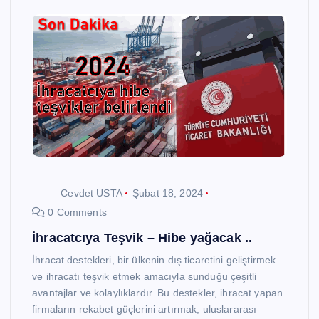
Cevdet USTA
Şubat 18, 2024
0 Comments
İhracatcıya Teşvik – Hibe yağacak ..
İhracat destekleri, bir ülkenin dış ticaretini geliştirmek
ve ihracatı teşvik etmek amacıyla sunduğu çeşitli
avantajlar ve kolaylıklardır. Bu destekler, ihracat yapan
firmaların rekabet güçlerini artırmak, uluslararası