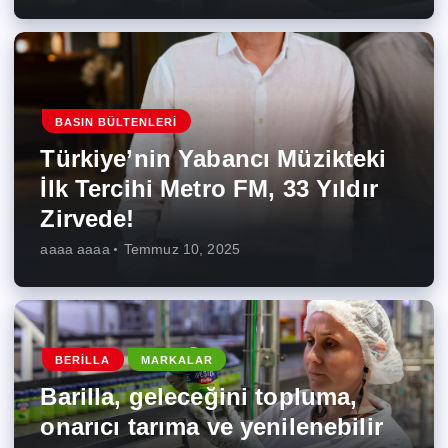
BASIN BÜLTENLERI
Türkiye’nin Yabancı Müzikteki
İlk Tercihi Metro FM, 33 Yıldır
Zirvede!
aaaa aaaa
Temmuz 10, 2025
BERILLA
MARKALAR
Barilla, geleceğini topluma,
onarıcı tarıma ve yenilenebilir