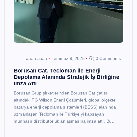
aaaa aaaa
Temmuz 9, 2025
0 Comments
Borusan Cat, Tecloman ile Enerji
Depolama Alanında Stratejik İş Birliğine
İmza Attı
Borusan Grup şirketlerinden Borusan Cat çatısı
altındaki FG Wilson Enerji Çözümleri, global ölçekte
batarya enerji depolama sistemleri (BESS) alanında
uzmanlaşan Tecloman ile Türkiye’yi kapsayan
münhasır distribütörlük anlaşmasına imza attı. Bu…