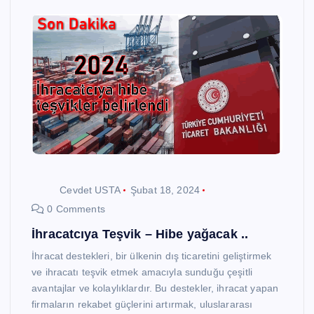
Cevdet USTA
Şubat 18, 2024
0 Comments
İhracatcıya Teşvik – Hibe yağacak ..
İhracat destekleri, bir ülkenin dış ticaretini geliştirmek
ve ihracatı teşvik etmek amacıyla sunduğu çeşitli
avantajlar ve kolaylıklardır. Bu destekler, ihracat yapan
firmaların rekabet güçlerini artırmak, uluslararası