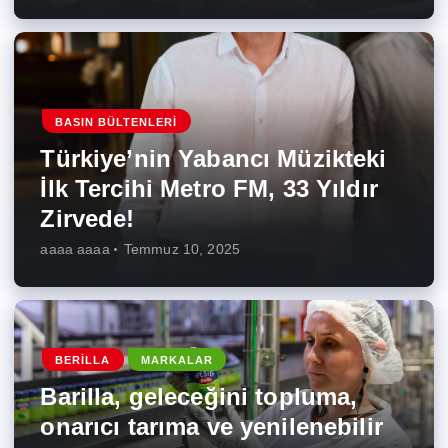
BASIN BÜLTENLERI
Türkiye’nin Yabancı Müzikteki
İlk Tercihi Metro FM, 33 Yıldır
Zirvede!
aaaa aaaa
Temmuz 10, 2025
BERILLA
MARKALAR
Barilla, geleceğini topluma,
onarıcı tarıma ve yenilenebilir