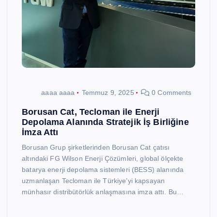
aaaa aaaa
Temmuz 9, 2025
0 Comments
Borusan Cat, Tecloman ile Enerji
Depolama Alanında Stratejik İş Birliğine
İmza Attı
Borusan Grup şirketlerinden Borusan Cat çatısı
altındaki FG Wilson Enerji Çözümleri, global ölçekte
batarya enerji depolama sistemleri (BESS) alanında
uzmanlaşan Tecloman ile Türkiye’yi kapsayan
münhasır distribütörlük anlaşmasına imza attı. Bu…