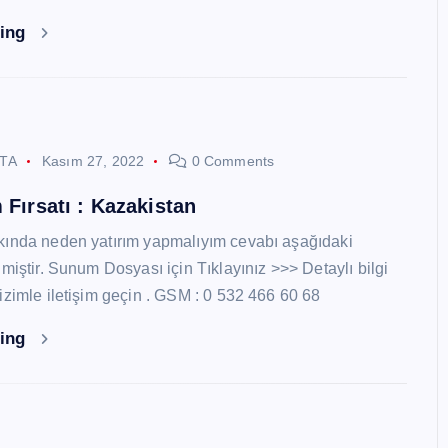
ding
STA
Kasım 27, 2022
0 Comments
 Fırsatı : Kazakistan
kında neden yatırım yapmalıyım cevabı aşağıdaki
miştir. Sunum Dosyası için Tıklayınız >>> Detaylı bilgi
izimle iletişim geçin . GSM : 0 532 466 60 68
ding