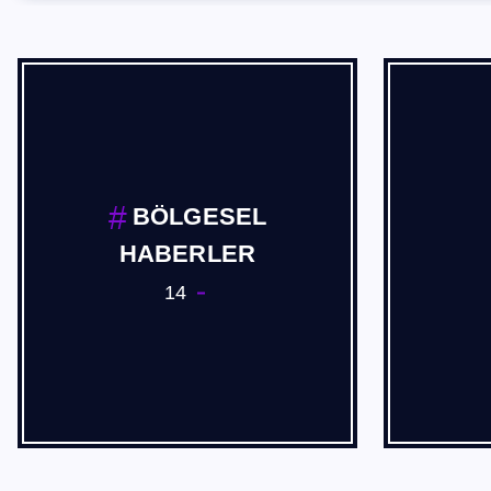
Cevdet Akif USTA
2