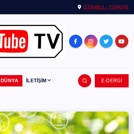
İSTANBUL - TÜRKİYE
DÜNYA
İLETİŞİM
E-DERGİ