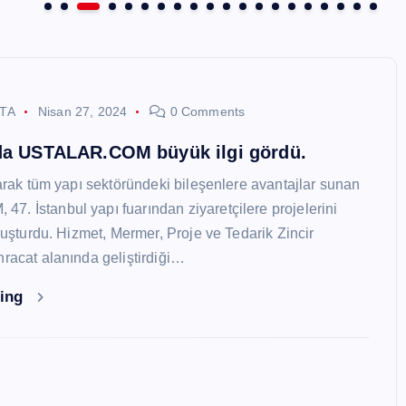
STA
Nisan 27, 2024
0 Comments
nda USTALAR.COM büyük ilgi gördü.
larak tüm yapı sektöründeki bileşenlere avantajlar sunan
. İstanbul yapı fuarından ziyaretçilere projelerini
oluşturdu. Hizmet, Mermer, Proje ve Tedarik Zincir
hracat alanında geliştirdiği…
ding