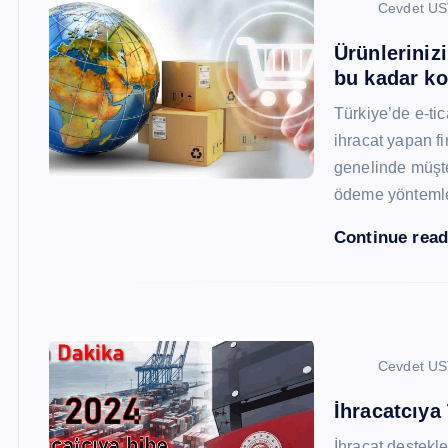
Cevdet U
Ürünleriniz
bu kadar ko
Türkiye’de e-ti
ihracat yapan fi
genelinde müşter
ödeme yönteml
Continue rea
Cevdet U
İhracatcıya
İhracat destekler