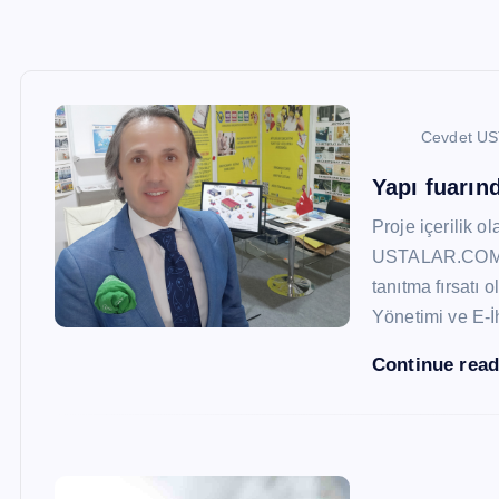
Cevdet U
Yapı fuarı
Proje içerilik o
USTALAR.COM, 47
tanıtma fırsatı 
Yönetimi ve E-İ
Continue rea