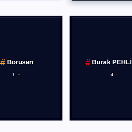
Deniz,Hava
COVİD 19
Demiryolu Ana 
Sanayii
7
1