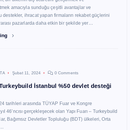
 etmek amacıyla sunduğu çeşitli avantajlar ve
Bu destekler, ihracat yapan firmaların rekabet güçlerini
ararası pazarlarda daha etkin bir şekilde yer…
ding
STA
Şubat 11, 2024
0 Comments
 Turkeybuild İstanbul %50 devlet desteği
24 tarihleri arasında TÜYAP Fuar ve Kongre
yıl 46’ncısı gerçekleşecek olan Yapı Fuarı – Turkeybuild
lar, Bağımsız Devletler Topluluğu (BDT) ülkeleri, Orta
y…