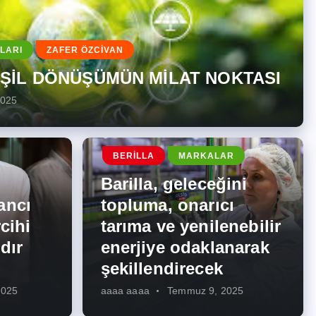
LARI
ZAFER ÖZCİVAN
EŞİL DÖNÜŞÜMÜN MİLAT NOKTASI
2025
BERILLA
MARKALAR
Barilla, geleceğini
ancı
topluma, onarıcı
cihi
tarıma ve yenilenebilir
dır
enerjiye odaklanarak
şekillendirecek
2025
aaaa aaaa
Temmuz 9, 2025