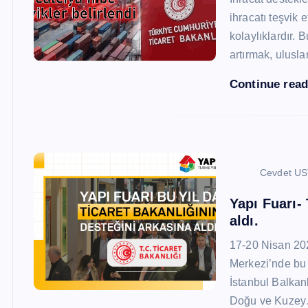
ihracatı teşvik
kolaylıklardır. 
artırmak, ulusl
Continue rea
Cevdet U
Yapı Fuarı-
aldı.
17-20 Nisan 20
Merkezi’nde bu 
İstanbul Balkan
Doğu ve Kuze