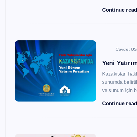
Continue rea
Cevdet U
Yeni Yatırım
Kazakistan hak
sunumda belirtil
ve sunum için b
Continue rea