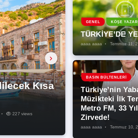
GENEL
KÖŞE YAZAR
TÜRKİYE’DE Y
aaaa aaaa
Temmuz 11, 
a, onarıcı
 Enerji
BASIN BÜLTENLERI
ÜŞÜMÜN
eki İlk
rjiye
ik İş
ilecek Kısa
ın Artması
Türkiye’nin Yab
r Zirvede!
ek
Müzikteki İlk Ter
Metro FM, 33 Yıl
r
r
275 views
287 views
227 views
262 views
344 views
273 views
Zirvede!
aaaa aaaa
Temmuz 10, 