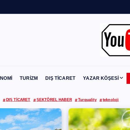
n
Y
a
b
a
n
c
ı
NOMİ
TURİZM
DIŞ TİCARET
YAZAR KÖŞESİ
DIŞ TİCARET
SEKTÖREL HABER
Turquality
teknoloji