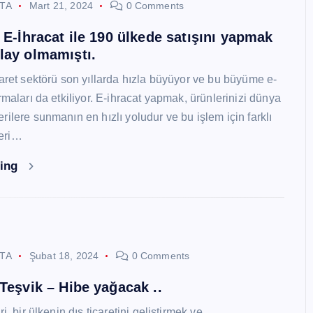
STA
Mart 21, 2024
0 Comments
i E-İhracat ile 190 ülkede satışını yapmak
lay olmamıştı.
caret sektörü son yıllarda hızla büyüyor ve bu büyüme e-
rmaları da etkiliyor. E-ihracat yapmak, ürünlerinizi dünya
ilere sunmanın en hızlı yoludur ve bu işlem için farklı
eri…
ding
STA
Şubat 18, 2024
0 Comments
 Teşvik – Hibe yağacak ..
i, bir ülkenin dış ticaretini geliştirmek ve