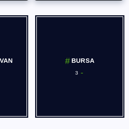
 ve
Dernekler
ve Yan
3