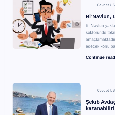
Cevdet U
Bi’Navlun, L
Bi’Navlun yaklaş
sektöründe tekn
amaçlamaktadır.
edecek konu baş
Continue rea
Cevdet U
Şekib Avdagi
kazanabiliri