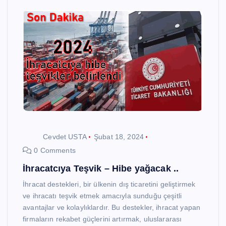
Cevdet USTA
Şubat 18, 2024
0 Comments
İhracatcıya Teşvik – Hibe yağacak ..
İhracat destekleri, bir ülkenin dış ticaretini geliştirmek
ve ihracatı teşvik etmek amacıyla sunduğu çeşitli
avantajlar ve kolaylıklardır. Bu destekler, ihracat yapan
firmaların rekabet güçlerini artırmak, uluslararası