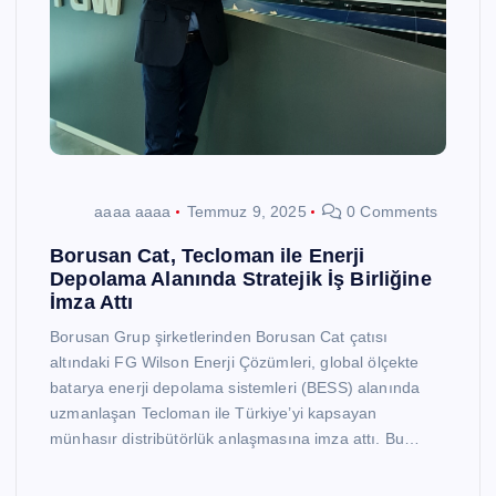
aaaa aaaa
Temmuz 9, 2025
0 Comments
Borusan Cat, Tecloman ile Enerji
Depolama Alanında Stratejik İş Birliğine
İmza Attı
Borusan Grup şirketlerinden Borusan Cat çatısı
altındaki FG Wilson Enerji Çözümleri, global ölçekte
batarya enerji depolama sistemleri (BESS) alanında
uzmanlaşan Tecloman ile Türkiye’yi kapsayan
münhasır distribütörlük anlaşmasına imza attı. Bu…