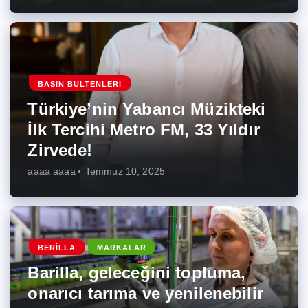
BASIN BÜLTENLERI
Türkiye’nin Yabancı Müzikteki
İlk Tercihi Metro FM, 33 Yıldır
Zirvede!
aaaa aaaa
Temmuz 10, 2025
BERILLA
MARKALAR
Barilla, geleceğini topluma,
onarıcı tarıma ve yenilenebilir