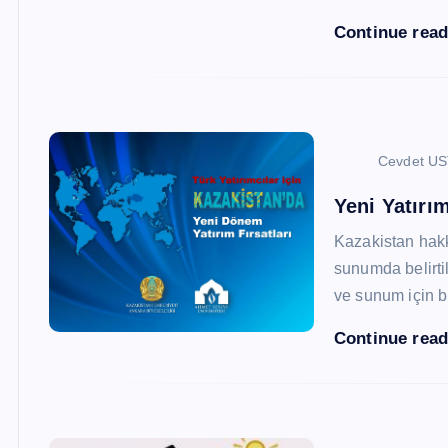
Continue rea
Cevdet U
Yeni Yatırım
Kazakistan hak
sunumda belirtil
ve sunum için b
Continue rea