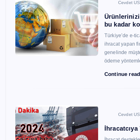
Cevdet U
Ürünleriniz
bu kadar ko
Türkiye’de e-ti
ihracat yapan fi
genelinde müşter
ödeme yönteml
Continue rea
Cevdet U
İhracatcıya
İhracat destekler