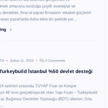
 etmek amacıyla sunduğu çeşitli avantajlar ve
Bu destekler, ihracat yapan firmaların rekabet güçlerini
ararası pazarlarda daha etkin bir şekilde yer…
ding
STA
Şubat 11, 2024
0 Comments
 Turkeybuild İstanbul %50 devlet desteği
24 tarihleri arasında TÜYAP Fuar ve Kongre
yıl 46’ncısı gerçekleşecek olan Yapı Fuarı – Turkeybuild
lar, Bağımsız Devletler Topluluğu (BDT) ülkeleri, Orta
y…