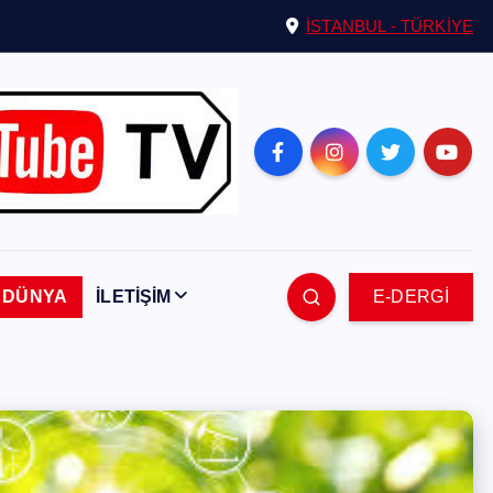
İSTANBUL - TÜRKİYE
DÜNYA
İLETİŞİM
E-DERGİ