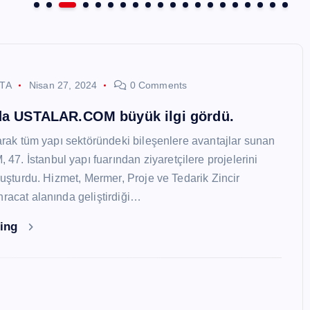
STA
Nisan 27, 2024
0 Comments
nda USTALAR.COM büyük ilgi gördü.
larak tüm yapı sektöründeki bileşenlere avantajlar sunan
. İstanbul yapı fuarından ziyaretçilere projelerini
oluşturdu. Hizmet, Mermer, Proje ve Tedarik Zincir
hracat alanında geliştirdiği…
ding