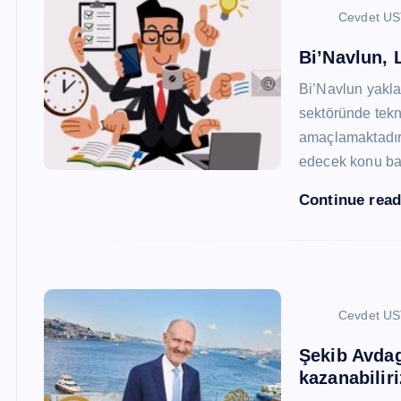
Cevdet U
Bi’Navlun, L
Bi’Navlun yaklaş
sektöründe tekn
amaçlamaktadır.
edecek konu baş
Continue rea
Cevdet U
Şekib Avdagi
kazanabiliri