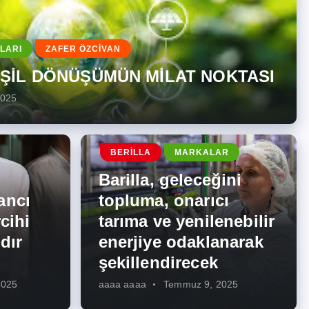
LARI
ZAFER ÖZCİVAN
EŞİL DÖNÜŞÜMÜN MİLAT NOKTASI
2025
BERILLA
MARKALAR
Barilla, geleceğini
ancı
topluma, onarıcı
cihi
tarıma ve yenilenebilir
dır
enerjiye odaklanarak
şekillendirecek
2025
aaaa aaaa
Temmuz 9, 2025