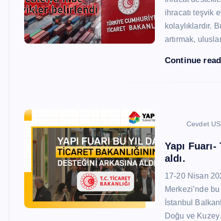
ihracatı teşvik
kolaylıklardır. 
artırmak, ulusl
Continue rea
Cevdet U
Yapı Fuarı-
aldı.
17-20 Nisan 20
Merkezi’nde bu 
İstanbul Balkan
Doğu ve Kuze