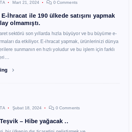
STA
Mart 21, 2024
0 Comments
i E-İhracat ile 190 ülkede satışını yapmak
lay olmamıştı.
caret sektörü son yıllarda hızla büyüyor ve bu büyüme e-
rmaları da etkiliyor. E-ihracat yapmak, ürünlerinizi dünya
ilere sunmanın en hızlı yoludur ve bu işlem için farklı
eri…
ding
STA
Şubat 18, 2024
0 Comments
 Teşvik – Hibe yağacak ..
i, bir ülkenin dış ticaretini geliştirmek ve