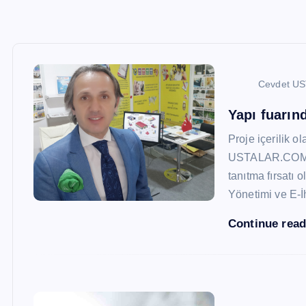
Cevdet U
Yapı fuarı
Proje içerilik o
USTALAR.COM, 47
tanıtma fırsatı 
Yönetimi ve E-İ
Continue rea