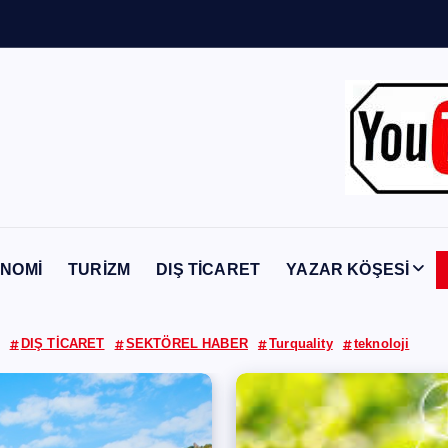
n
Y
a
b
a
n
c
NOMİ
TURİZM
DIŞ TİCARET
YAZAR KÖŞESİ
DIŞ TİCARET
SEKTÖREL HABER
Turquality
teknoloji