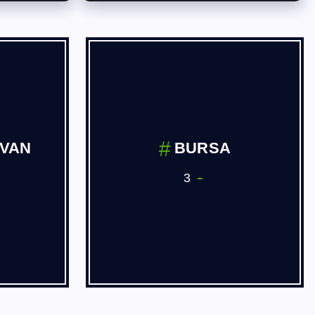
İVAN
BURSA
3