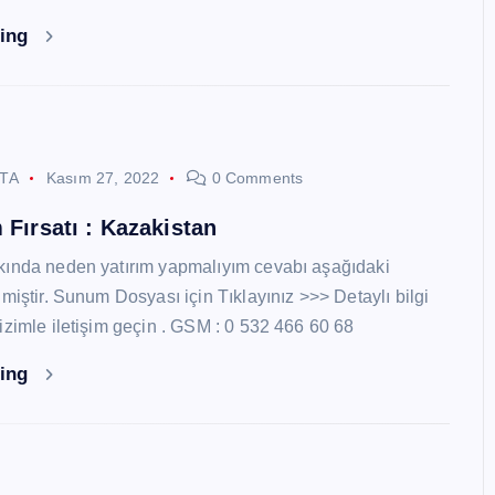
ding
STA
Kasım 27, 2022
0 Comments
 Fırsatı : Kazakistan
kında neden yatırım yapmalıyım cevabı aşağıdaki
miştir. Sunum Dosyası için Tıklayınız >>> Detaylı bilgi
izimle iletişim geçin . GSM : 0 532 466 60 68
ding