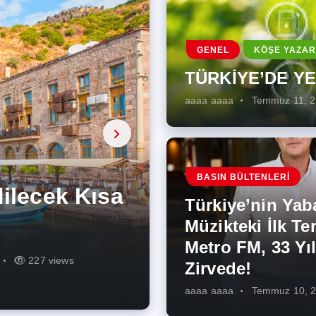
GENEL
KÖŞE YAZAR
TÜRKİYE’DE Y
aaaa aaaa
Temmuz 11, 
a, onarıcı
 Enerji
BASIN BÜLTENLERI
ÜŞÜMÜN
eki İlk
rjiye
ik İş
ilecek Kısa
ın Artması
Türkiye’nin Yab
r Zirvede!
ek
Müzikteki İlk Ter
Metro FM, 33 Yıl
r
r
275 views
287 views
227 views
262 views
344 views
273 views
Zirvede!
aaaa aaaa
Temmuz 10, 