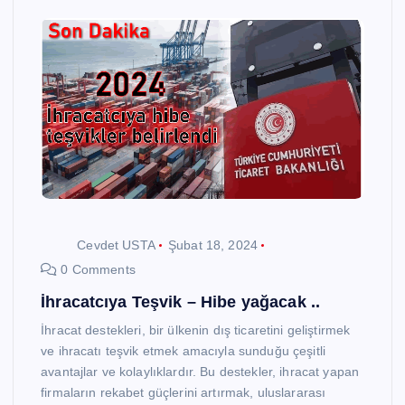
Cevdet USTA
Şubat 18, 2024
0 Comments
İhracatcıya Teşvik – Hibe yağacak ..
İhracat destekleri, bir ülkenin dış ticaretini geliştirmek
ve ihracatı teşvik etmek amacıyla sunduğu çeşitli
avantajlar ve kolaylıklardır. Bu destekler, ihracat yapan
firmaların rekabet güçlerini artırmak, uluslararası