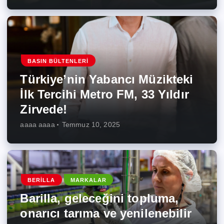
BASIN BÜLTENLERI
Türkiye’nin Yabancı Müzikteki
İlk Tercihi Metro FM, 33 Yıldır
Zirvede!
aaaa aaaa
Temmuz 10, 2025
BERILLA
MARKALAR
Barilla, geleceğini topluma,
onarıcı tarıma ve yenilenebilir