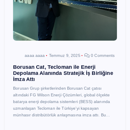
aaaa aaaa
Temmuz 9, 2025
0 Comments
Borusan Cat, Tecloman ile Enerji
Depolama Alanında Stratejik İş Birliğine
İmza Attı
Borusan Grup şirketlerinden Borusan Cat çatısı
altındaki FG Wilson Enerji Çözümleri, global ölçekte
batarya enerji depolama sistemleri (BESS) alanında
uzmanlaşan Tecloman ile Türkiye’yi kapsayan
münhasır distribütörlük anlaşmasına imza attı. Bu…