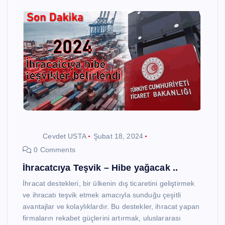
Cevdet USTA
Şubat 18, 2024
0 Comments
İhracatcıya Teşvik – Hibe yağacak ..
İhracat destekleri, bir ülkenin dış ticaretini geliştirmek
ve ihracatı teşvik etmek amacıyla sunduğu çeşitli
avantajlar ve kolaylıklardır. Bu destekler, ihracat yapan
firmaların rekabet güçlerini artırmak, uluslararası