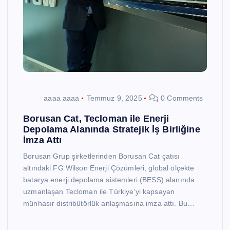
aaaa aaaa
Temmuz 9, 2025
0 Comments
Borusan Cat, Tecloman ile Enerji
Depolama Alanında Stratejik İş Birliğine
İmza Attı
Borusan Grup şirketlerinden Borusan Cat çatısı
altındaki FG Wilson Enerji Çözümleri, global ölçekte
batarya enerji depolama sistemleri (BESS) alanında
uzmanlaşan Tecloman ile Türkiye’yi kapsayan
münhasır distribütörlük anlaşmasına imza attı. Bu…