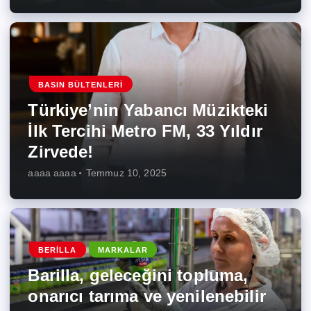
BASIN BÜLTENLERI
Türkiye’nin Yabancı Müzikteki
İlk Tercihi Metro FM, 33 Yıldır
Zirvede!
aaaa aaaa
Temmuz 10, 2025
BERILLA
MARKALAR
Barilla, geleceğini topluma,
onarıcı tarıma ve yenilenebilir