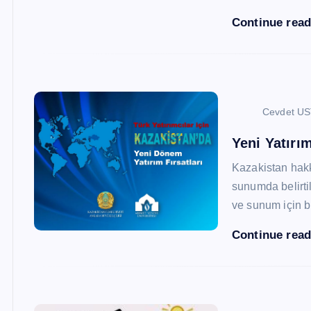
Continue rea
Cevdet U
Yeni Yatırım
Kazakistan hak
sunumda belirtil
ve sunum için b
Continue rea