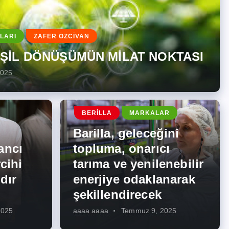
LARI
ZAFER ÖZCİVAN
EŞİL DÖNÜŞÜMÜN MİLAT NOKTASI
2025
BERILLA
MARKALAR
Barilla, geleceğini
ancı
topluma, onarıcı
cihi
tarıma ve yenilenebilir
dır
enerjiye odaklanarak
şekillendirecek
2025
aaaa aaaa
Temmuz 9, 2025