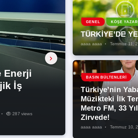
GENEL
KÖŞE YAZAR
TÜRKİYE’DE Y
aaaa aaaa
Temmuz 11, 
a, onarıcı
 Enerji
BASIN BÜLTENLERI
ÜŞÜMÜN
eki İlk
rjiye
ik İş
ilecek Kısa
ın Artması
Türkiye’nin Yab
r Zirvede!
ek
Müzikteki İlk Ter
Metro FM, 33 Yıl
r
r
275 views
287 views
227 views
262 views
344 views
273 views
Zirvede!
aaaa aaaa
Temmuz 10, 