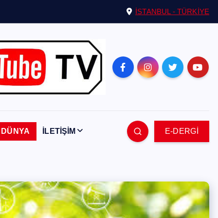
İSTANBUL - TÜRKİYE
DÜNYA
İLETİŞİM
E-DERGİ