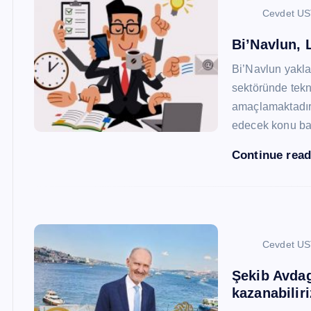
Cevdet U
Bi’Navlun, L
Bi’Navlun yaklaş
sektöründe tekn
amaçlamaktadır.
edecek konu baş
Continue rea
Cevdet U
Şekib Avdagi
kazanabiliri