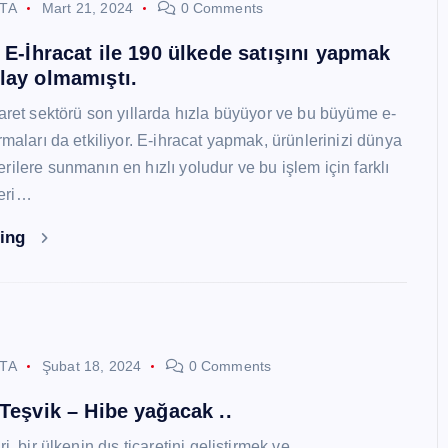
STA
Mart 21, 2024
0 Comments
i E-İhracat ile 190 ülkede satışını yapmak
lay olmamıştı.
caret sektörü son yıllarda hızla büyüyor ve bu büyüme e-
rmaları da etkiliyor. E-ihracat yapmak, ürünlerinizi dünya
ilere sunmanın en hızlı yoludur ve bu işlem için farklı
eri…
ding
STA
Şubat 18, 2024
0 Comments
 Teşvik – Hibe yağacak ..
i, bir ülkenin dış ticaretini geliştirmek ve