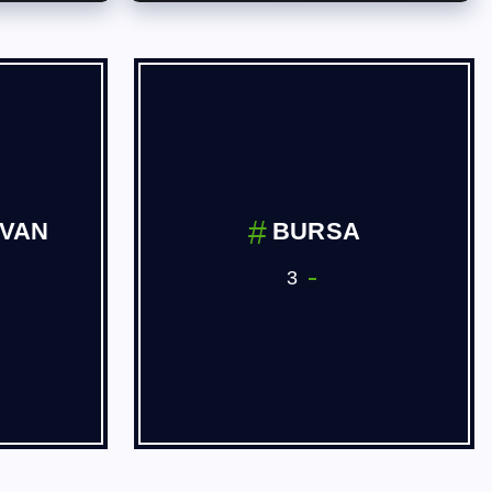
İVAN
BURSA
3