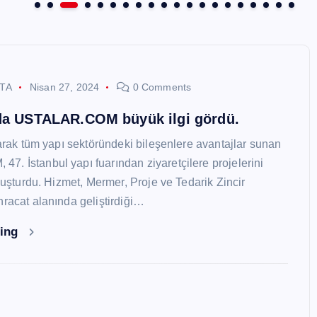
STA
Nisan 27, 2024
0 Comments
nda USTALAR.COM büyük ilgi gördü.
larak tüm yapı sektöründeki bileşenlere avantajlar sunan
. İstanbul yapı fuarından ziyaretçilere projelerini
oluşturdu. Hizmet, Mermer, Proje ve Tedarik Zincir
hracat alanında geliştirdiği…
ding