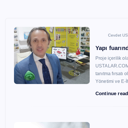
Cevdet U
Yapı fuarı
Proje içerilik o
USTALAR.COM, 47
tanıtma fırsatı 
Yönetimi ve E-İ
Continue rea