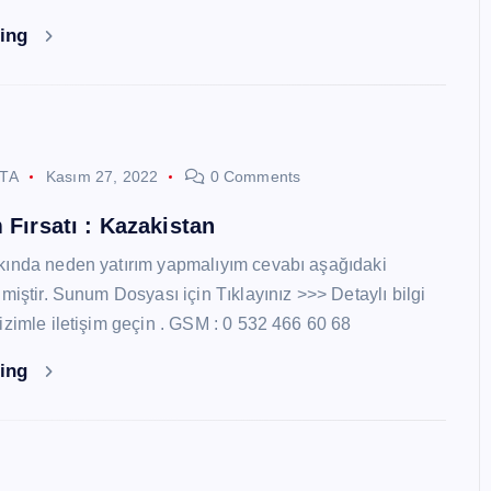
ding
STA
Kasım 27, 2022
0 Comments
 Fırsatı : Kazakistan
kında neden yatırım yapmalıyım cevabı aşağıdaki
miştir. Sunum Dosyası için Tıklayınız >>> Detaylı bilgi
izimle iletişim geçin . GSM : 0 532 466 60 68
ding