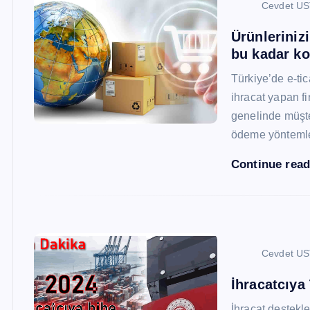
Cevdet U
Ürünleriniz
bu kadar ko
Türkiye’de e-ti
ihracat yapan fi
genelinde müşter
ödeme yönteml
Continue rea
Cevdet U
İhracatcıya
İhracat destekler