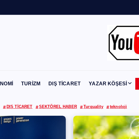
n
Y
a
b
a
n
NOMİ
TURİZM
DIŞ TİCARET
YAZAR KÖŞESİ
DIŞ TİCARET
SEKTÖREL HABER
Turquality
teknoloji