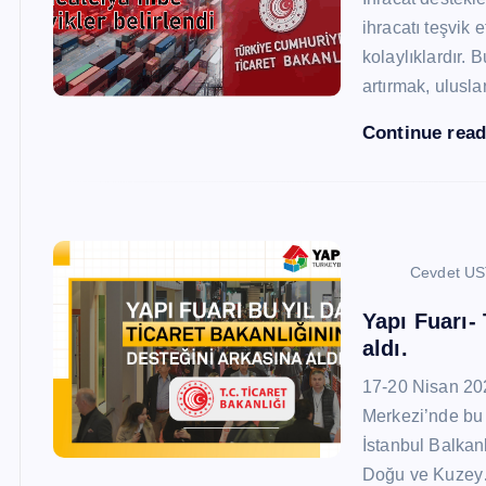
ihracatı teşvik
kolaylıklardır. 
artırmak, ulusl
Continue rea
Cevdet U
Yapı Fuarı-
aldı.
17-20 Nisan 20
Merkezi’nde bu 
İstanbul Balkan
Doğu ve Kuze