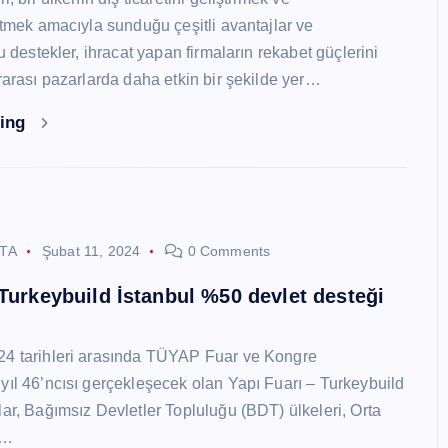
 etmek amacıyla sunduğu çeşitli avantajlar ve
Bu destekler, ihracat yapan firmaların rekabet güçlerini
ararası pazarlarda daha etkin bir şekilde yer…
ding
STA
Şubat 11, 2024
0 Comments
 Turkeybuild İstanbul %50 devlet desteği
24 tarihleri arasında TÜYAP Fuar ve Kongre
yıl 46’ncısı gerçekleşecek olan Yapı Fuarı – Turkeybuild
lar, Bağımsız Devletler Topluluğu (BDT) ülkeleri, Orta
y…