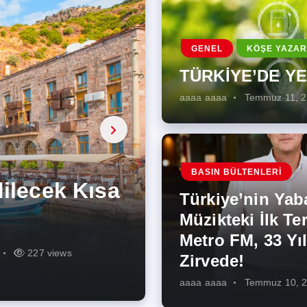
GENEL
KÖŞE YAZAR
TÜRKİYE’DE Y
aaaa aaaa
Temmuz 11, 
a, onarıcı
 Enerji
BASIN BÜLTENLERI
ÜŞÜMÜN
eki İlk
rjiye
ik İş
ilecek Kısa
ın Artması
Türkiye’nin Yab
r Zirvede!
ek
Müzikteki İlk Ter
Metro FM, 33 Yıl
r
r
275 views
287 views
227 views
262 views
344 views
273 views
Zirvede!
aaaa aaaa
Temmuz 10, 