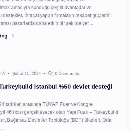
 etmek amacıyla sunduğu çeşitli avantajlar ve
Bu destekler, ihracat yapan firmaların rekabet güçlerini
ararası pazarlarda daha etkin bir şekilde yer…
ding
STA
Şubat 11, 2024
0 Comments
 Turkeybuild İstanbul %50 devlet desteği
24 tarihleri arasında TÜYAP Fuar ve Kongre
yıl 46’ncısı gerçekleşecek olan Yapı Fuarı – Turkeybuild
lar, Bağımsız Devletler Topluluğu (BDT) ülkeleri, Orta
y…