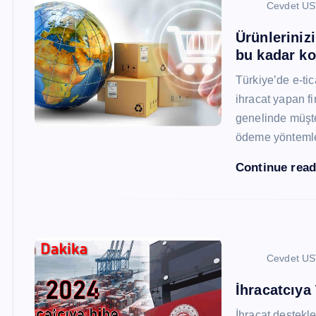
Cevdet U
Ürünleriniz
bu kadar ko
Türkiye’de e-ti
ihracat yapan fi
genelinde müşter
ödeme yönteml
Continue rea
Cevdet U
İhracatcıya
İhracat destekler