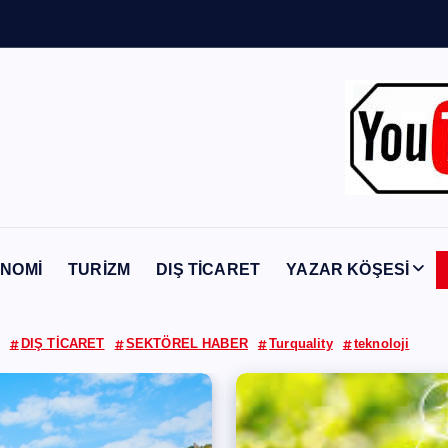
n
Y
a
b
a
n
c
NOMİ
TURİZM
DIŞ TİCARET
YAZAR KÖŞESİ
DIŞ TİCARET
SEKTÖREL HABER
Turquality
teknoloji