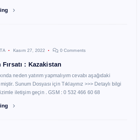
ding
STA
Kasım 27, 2022
0 Comments
 Fırsatı : Kazakistan
kında neden yatırım yapmalıyım cevabı aşağıdaki
miştir. Sunum Dosyası için Tıklayınız >>> Detaylı bilgi
izimle iletişim geçin . GSM : 0 532 466 60 68
ding