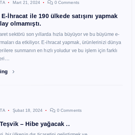
STA
Mart 21, 2024
0 Comments
i E-İhracat ile 190 ülkede satışını yapmak
lay olmamıştı.
caret sektörü son yıllarda hızla büyüyor ve bu büyüme e-
rmaları da etkiliyor. E-ihracat yapmak, ürünlerinizi dünya
ilere sunmanın en hızlı yoludur ve bu işlem için farklı
eri…
ding
STA
Şubat 18, 2024
0 Comments
 Teşvik – Hibe yağacak ..
i, bir ülkenin dış ticaretini geliştirmek ve