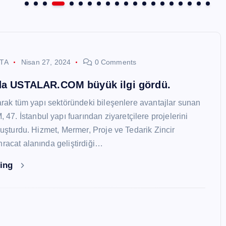
STA
Nisan 27, 2024
0 Comments
nda USTALAR.COM büyük ilgi gördü.
larak tüm yapı sektöründeki bileşenlere avantajlar sunan
. İstanbul yapı fuarından ziyaretçilere projelerini
oluşturdu. Hizmet, Mermer, Proje ve Tedarik Zincir
hracat alanında geliştirdiği…
ding