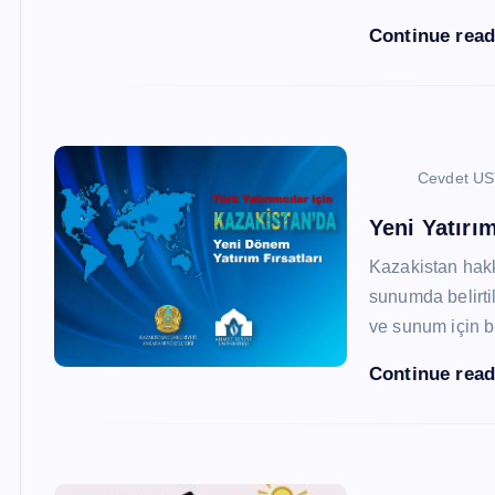
Continue rea
Cevdet U
Yeni Yatırım
Kazakistan hak
sunumda belirtil
ve sunum için b
Continue rea