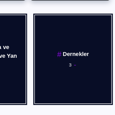
 ve
Dernekler
ve Yan
3