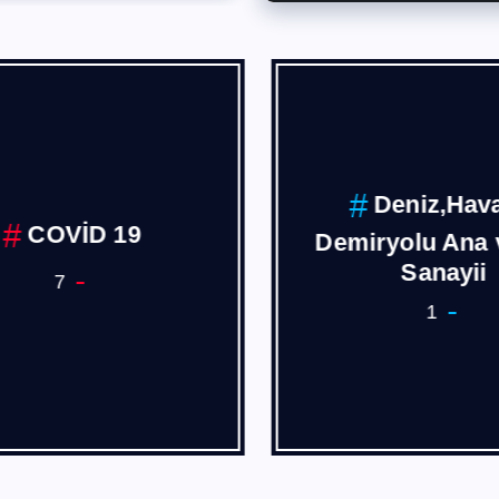
Deniz,Hava
COVİD 19
Demiryolu Ana 
Sanayii
7
1