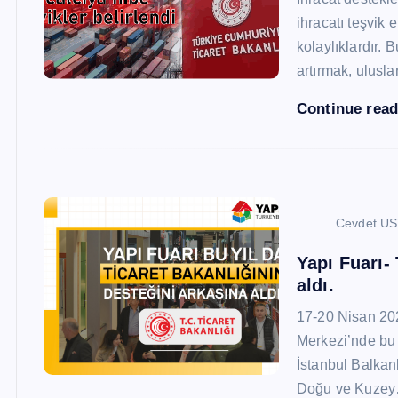
ihracatı teşvik
kolaylıklardır. 
artırmak, ulusl
Continue rea
Cevdet U
Yapı Fuarı-
aldı.
17-20 Nisan 20
Merkezi’nde bu 
İstanbul Balkan
Doğu ve Kuze