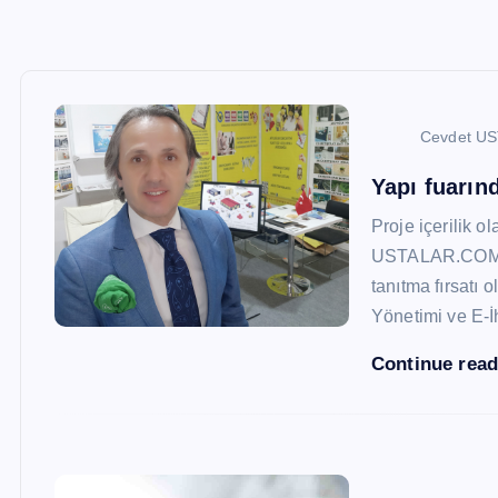
Cevdet U
Yapı fuarı
Proje içerilik o
USTALAR.COM, 47
tanıtma fırsatı 
Yönetimi ve E-İ
Continue rea