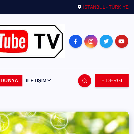
İSTANBUL - TÜRKİYE
DÜNYA
İLETİŞİM
E-DERGİ