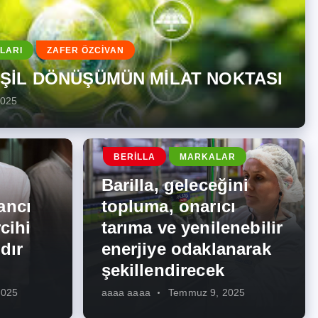
LARI
ZAFER ÖZCİVAN
EŞİL DÖNÜŞÜMÜN MİLAT NOKTASI
2025
BERILLA
MARKALAR
Barilla, geleceğini
ancı
topluma, onarıcı
cihi
tarıma ve yenilenebilir
dır
enerjiye odaklanarak
şekillendirecek
2025
aaaa aaaa
Temmuz 9, 2025