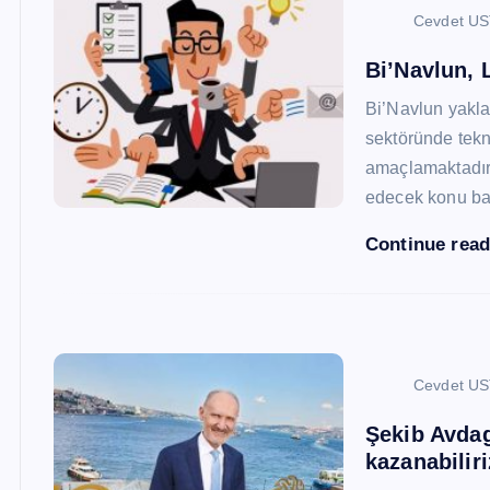
Cevdet U
Bi’Navlun, L
Bi’Navlun yaklaş
sektöründe tekn
amaçlamaktadır.
edecek konu baş
Continue rea
Cevdet U
Şekib Avdagi
kazanabiliri