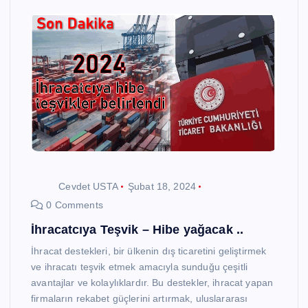
Cevdet USTA
Şubat 18, 2024
0 Comments
İhracatcıya Teşvik – Hibe yağacak ..
İhracat destekleri, bir ülkenin dış ticaretini geliştirmek
ve ihracatı teşvik etmek amacıyla sunduğu çeşitli
avantajlar ve kolaylıklardır. Bu destekler, ihracat yapan
firmaların rekabet güçlerini artırmak, uluslararası