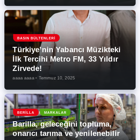
BASIN BÜLTENLERI
Türkiye’nin Yabancı Müzikteki
İlk Tercihi Metro FM, 33 Yıldır
Zirvede!
aaaa aaaa
Temmuz 10, 2025
BERILLA
MARKALAR
Barilla, geleceğini topluma,
onarıcı tarıma ve yenilenebilir