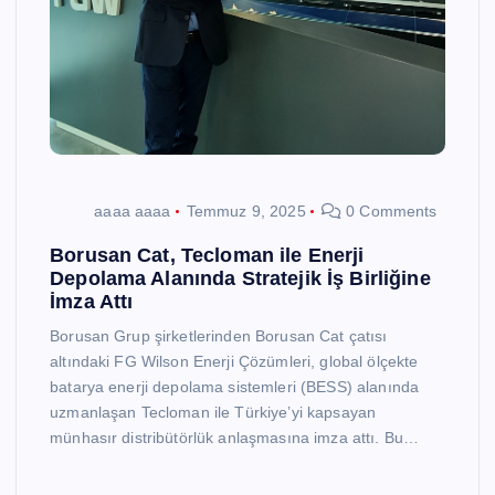
aaaa aaaa
Temmuz 9, 2025
0 Comments
Borusan Cat, Tecloman ile Enerji
Depolama Alanında Stratejik İş Birliğine
İmza Attı
Borusan Grup şirketlerinden Borusan Cat çatısı
altındaki FG Wilson Enerji Çözümleri, global ölçekte
batarya enerji depolama sistemleri (BESS) alanında
uzmanlaşan Tecloman ile Türkiye’yi kapsayan
münhasır distribütörlük anlaşmasına imza attı. Bu…