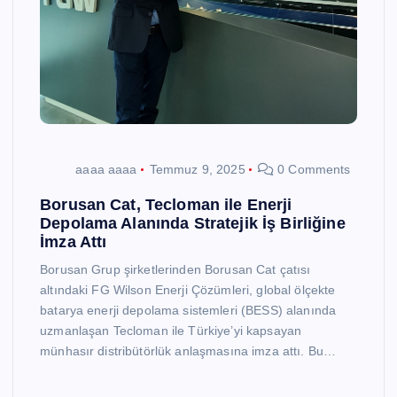
aaaa aaaa
Temmuz 9, 2025
0 Comments
Borusan Cat, Tecloman ile Enerji
Depolama Alanında Stratejik İş Birliğine
İmza Attı
Borusan Grup şirketlerinden Borusan Cat çatısı
altındaki FG Wilson Enerji Çözümleri, global ölçekte
batarya enerji depolama sistemleri (BESS) alanında
uzmanlaşan Tecloman ile Türkiye’yi kapsayan
münhasır distribütörlük anlaşmasına imza attı. Bu…