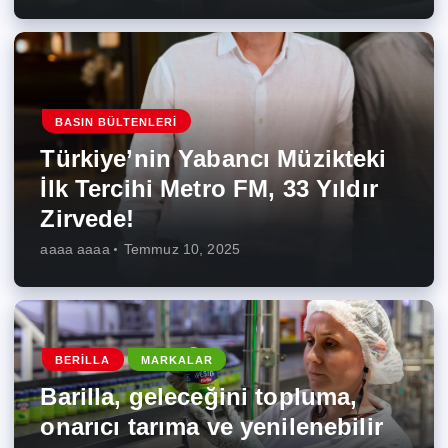
BASIN BÜLTENLERI
Türkiye’nin Yabancı Müzikteki
İlk Tercihi Metro FM, 33 Yıldır
Zirvede!
aaaa aaaa
Temmuz 10, 2025
BERILLA
MARKALAR
Barilla, geleceğini topluma,
onarıcı tarıma ve yenilenebilir