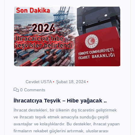
Cevdet USTA
Şubat 18, 2024
0 Comments
İhracatcıya Teşvik – Hibe yağacak ..
İhracat destekleri, bir ülkenin dış ticaretini geliştirmek
ve ihracatı teşvik etmek amacıyla sunduğu çeşitli
avantajlar ve kolaylıklardır. Bu destekler, ihracat yapan
firmaların rekabet güçlerini artırmak, uluslararası