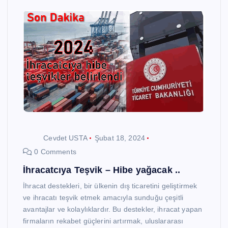
Cevdet USTA
Şubat 18, 2024
0 Comments
İhracatcıya Teşvik – Hibe yağacak ..
İhracat destekleri, bir ülkenin dış ticaretini geliştirmek
ve ihracatı teşvik etmek amacıyla sunduğu çeşitli
avantajlar ve kolaylıklardır. Bu destekler, ihracat yapan
firmaların rekabet güçlerini artırmak, uluslararası