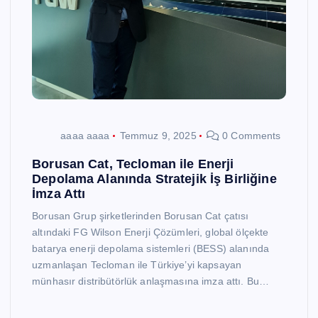
aaaa aaaa
Temmuz 9, 2025
0 Comments
Borusan Cat, Tecloman ile Enerji
Depolama Alanında Stratejik İş Birliğine
İmza Attı
Borusan Grup şirketlerinden Borusan Cat çatısı
altındaki FG Wilson Enerji Çözümleri, global ölçekte
batarya enerji depolama sistemleri (BESS) alanında
uzmanlaşan Tecloman ile Türkiye’yi kapsayan
münhasır distribütörlük anlaşmasına imza attı. Bu…