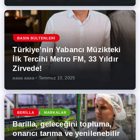
BASIN BÜLTENLERI
Türkiye’nin Yabancı Müzikteki
İlk Tercihi Metro FM, 33 Yıldır
Zirvede!
aaaa aaaa
Temmuz 10, 2025
BERILLA
MARKALAR
Barilla, geleceğini topluma,
onarıcı tarıma ve yenilenebilir