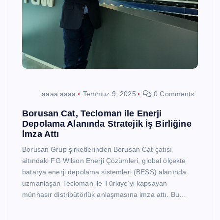
aaaa aaaa
Temmuz 9, 2025
0 Comments
Borusan Cat, Tecloman ile Enerji
Depolama Alanında Stratejik İş Birliğine
İmza Attı
Borusan Grup şirketlerinden Borusan Cat çatısı
altındaki FG Wilson Enerji Çözümleri, global ölçekte
batarya enerji depolama sistemleri (BESS) alanında
uzmanlaşan Tecloman ile Türkiye’yi kapsayan
münhasır distribütörlük anlaşmasına imza attı. Bu…