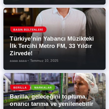
BASIN BÜLTENLERI
Türkiye’nin Yabancı Müzikteki
İlk Tercihi Metro FM, 33 Yıldır
Zirvede!
aaaa aaaa
Temmuz 10, 2025
BERILLA
MARKALAR
Barilla, geleceğini topluma,
onarıcı tarıma ve yenilenebilir