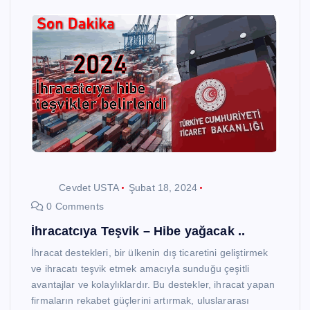
Cevdet USTA
Şubat 18, 2024
0 Comments
İhracatcıya Teşvik – Hibe yağacak ..
İhracat destekleri, bir ülkenin dış ticaretini geliştirmek
ve ihracatı teşvik etmek amacıyla sunduğu çeşitli
avantajlar ve kolaylıklardır. Bu destekler, ihracat yapan
firmaların rekabet güçlerini artırmak, uluslararası