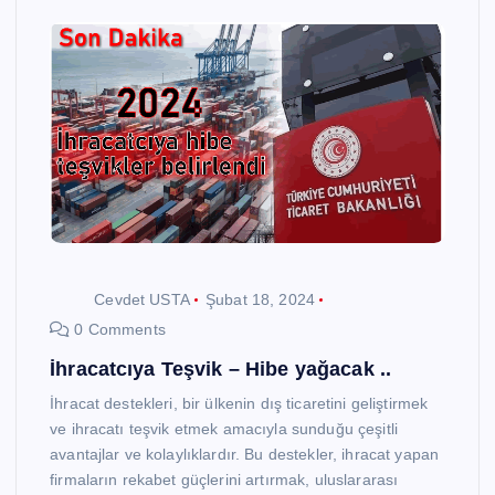
Cevdet USTA
Şubat 18, 2024
0 Comments
İhracatcıya Teşvik – Hibe yağacak ..
İhracat destekleri, bir ülkenin dış ticaretini geliştirmek
ve ihracatı teşvik etmek amacıyla sunduğu çeşitli
avantajlar ve kolaylıklardır. Bu destekler, ihracat yapan
firmaların rekabet güçlerini artırmak, uluslararası