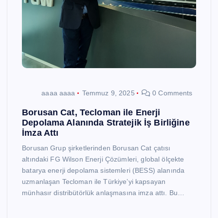
aaaa aaaa
Temmuz 9, 2025
0 Comments
Borusan Cat, Tecloman ile Enerji
Depolama Alanında Stratejik İş Birliğine
İmza Attı
Borusan Grup şirketlerinden Borusan Cat çatısı
altındaki FG Wilson Enerji Çözümleri, global ölçekte
batarya enerji depolama sistemleri (BESS) alanında
uzmanlaşan Tecloman ile Türkiye’yi kapsayan
münhasır distribütörlük anlaşmasına imza attı. Bu…