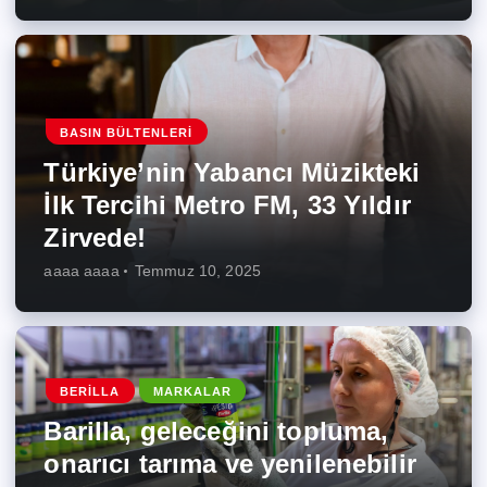
BASIN BÜLTENLERI
Türkiye’nin Yabancı Müzikteki
İlk Tercihi Metro FM, 33 Yıldır
Zirvede!
aaaa aaaa
Temmuz 10, 2025
BERILLA
MARKALAR
Barilla, geleceğini topluma,
onarıcı tarıma ve yenilenebilir