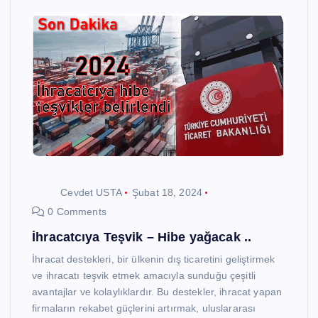
Cevdet USTA
Şubat 18, 2024
0 Comments
İhracatcıya Teşvik – Hibe yağacak ..
İhracat destekleri, bir ülkenin dış ticaretini geliştirmek
ve ihracatı teşvik etmek amacıyla sunduğu çeşitli
avantajlar ve kolaylıklardır. Bu destekler, ihracat yapan
firmaların rekabet güçlerini artırmak, uluslararası