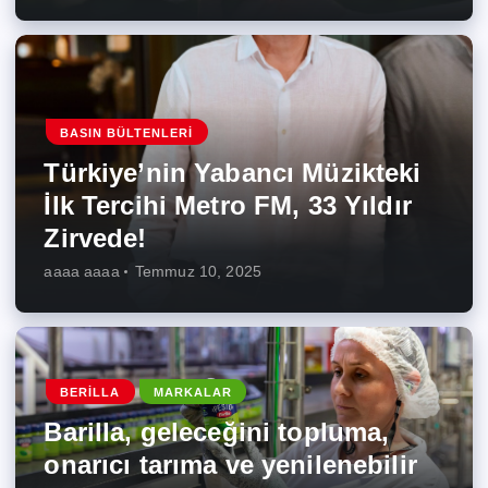
BASIN BÜLTENLERI
Türkiye’nin Yabancı Müzikteki
İlk Tercihi Metro FM, 33 Yıldır
Zirvede!
aaaa aaaa
Temmuz 10, 2025
BERILLA
MARKALAR
Barilla, geleceğini topluma,
onarıcı tarıma ve yenilenebilir