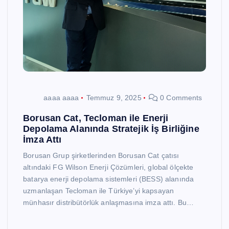
aaaa aaaa
Temmuz 9, 2025
0 Comments
Borusan Cat, Tecloman ile Enerji
Depolama Alanında Stratejik İş Birliğine
İmza Attı
Borusan Grup şirketlerinden Borusan Cat çatısı
altındaki FG Wilson Enerji Çözümleri, global ölçekte
batarya enerji depolama sistemleri (BESS) alanında
uzmanlaşan Tecloman ile Türkiye’yi kapsayan
münhasır distribütörlük anlaşmasına imza attı. Bu…