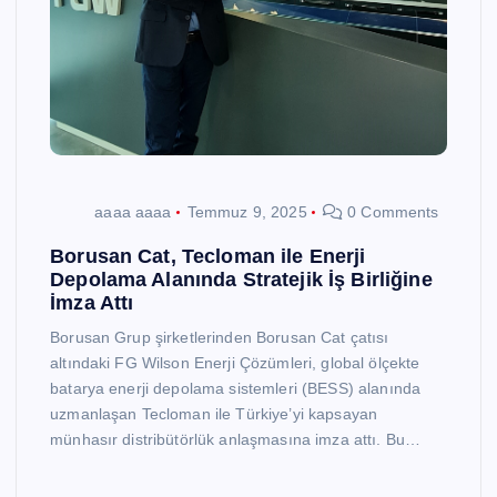
aaaa aaaa
Temmuz 9, 2025
0 Comments
Borusan Cat, Tecloman ile Enerji
Depolama Alanında Stratejik İş Birliğine
İmza Attı
Borusan Grup şirketlerinden Borusan Cat çatısı
altındaki FG Wilson Enerji Çözümleri, global ölçekte
batarya enerji depolama sistemleri (BESS) alanında
uzmanlaşan Tecloman ile Türkiye’yi kapsayan
münhasır distribütörlük anlaşmasına imza attı. Bu…