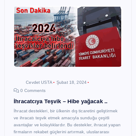
Cevdet USTA
Şubat 18, 2024
0 Comments
İhracatcıya Teşvik – Hibe yağacak ..
İhracat destekleri, bir ülkenin dış ticaretini geliştirmek
ve ihracatı teşvik etmek amacıyla sunduğu çeşitli
avantajlar ve kolaylıklardır. Bu destekler, ihracat yapan
firmaların rekabet güçlerini artırmak, uluslararası