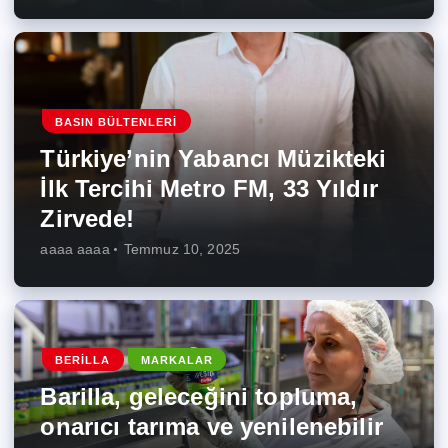
BASIN BÜLTENLERI
Türkiye’nin Yabancı Müzikteki
İlk Tercihi Metro FM, 33 Yıldır
Zirvede!
aaaa aaaa
Temmuz 10, 2025
BERILLA
MARKALAR
Barilla, geleceğini topluma,
onarıcı tarıma ve yenilenebilir