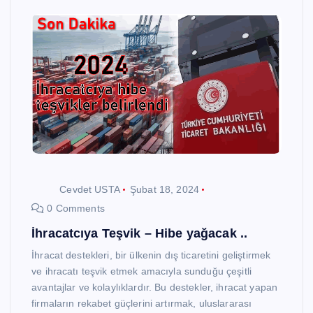
Cevdet USTA
Şubat 18, 2024
0 Comments
İhracatcıya Teşvik – Hibe yağacak ..
İhracat destekleri, bir ülkenin dış ticaretini geliştirmek
ve ihracatı teşvik etmek amacıyla sunduğu çeşitli
avantajlar ve kolaylıklardır. Bu destekler, ihracat yapan
firmaların rekabet güçlerini artırmak, uluslararası