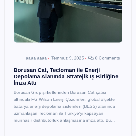
aaaa aaaa
Temmuz 9, 2025
0 Comments
Borusan Cat, Tecloman ile Enerji
Depolama Alanında Stratejik İş Birliğine
İmza Attı
Borusan Grup şirketlerinden Borusan Cat çatısı
altındaki FG Wilson Enerji Çözümleri, global ölçekte
batarya enerji depolama sistemleri (BESS) alanında
uzmanlaşan Tecloman ile Türkiye’yi kapsayan
münhasır distribütörlük anlaşmasına imza attı. Bu…