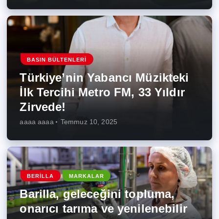
BASIN BÜLTENLERI
Türkiye’nin Yabancı Müzikteki
İlk Tercihi Metro FM, 33 Yıldır
Zirvede!
aaaa aaaa
Temmuz 10, 2025
BERILLA
MARKALAR
Barilla, geleceğini topluma,
onarıcı tarıma ve yenilenebilir