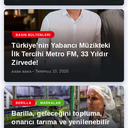
BASIN BÜLTENLERI
Türkiye’nin Yabancı Müzikteki
İlk Tercihi Metro FM, 33 Yıldır
Zirvede!
aaaa aaaa
Temmuz 10, 2025
BERILLA
MARKALAR
Barilla, geleceğini topluma,
onarıcı tarıma ve yenilenebilir