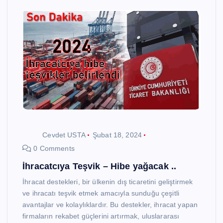
Cevdet USTA
Şubat 18, 2024
0 Comments
İhracatcıya Teşvik – Hibe yağacak ..
İhracat destekleri, bir ülkenin dış ticaretini geliştirmek
ve ihracatı teşvik etmek amacıyla sunduğu çeşitli
avantajlar ve kolaylıklardır. Bu destekler, ihracat yapan
firmaların rekabet güçlerini artırmak, uluslararası