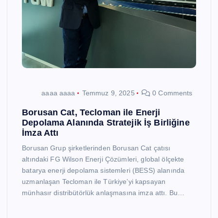
aaaa aaaa
Temmuz 9, 2025
0 Comments
Borusan Cat, Tecloman ile Enerji
Depolama Alanında Stratejik İş Birliğine
İmza Attı
Borusan Grup şirketlerinden Borusan Cat çatısı
altındaki FG Wilson Enerji Çözümleri, global ölçekte
batarya enerji depolama sistemleri (BESS) alanında
uzmanlaşan Tecloman ile Türkiye’yi kapsayan
münhasır distribütörlük anlaşmasına imza attı. Bu…