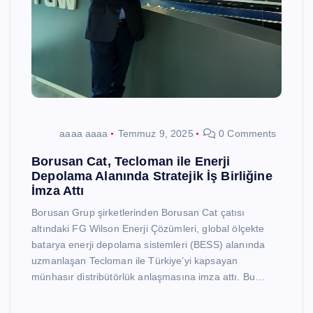
aaaa aaaa
Temmuz 9, 2025
0 Comments
Borusan Cat, Tecloman ile Enerji
Depolama Alanında Stratejik İş Birliğine
İmza Attı
Borusan Grup şirketlerinden Borusan Cat çatısı
altındaki FG Wilson Enerji Çözümleri, global ölçekte
batarya enerji depolama sistemleri (BESS) alanında
uzmanlaşan Tecloman ile Türkiye’yi kapsayan
münhasır distribütörlük anlaşmasına imza attı. Bu…