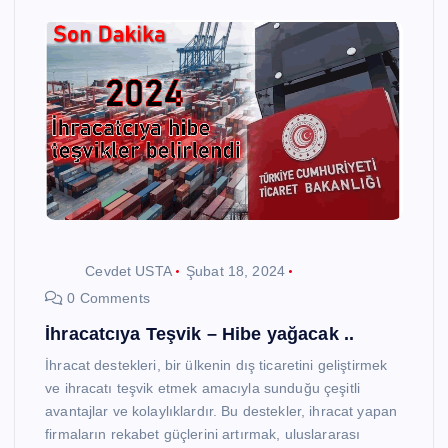
Cevdet USTA
Şubat 18, 2024
0 Comments
İhracatcıya Teşvik – Hibe yağacak ..
İhracat destekleri, bir ülkenin dış ticaretini geliştirmek
ve ihracatı teşvik etmek amacıyla sunduğu çeşitli
avantajlar ve kolaylıklardır. Bu destekler, ihracat yapan
firmaların rekabet güçlerini artırmak, uluslararası