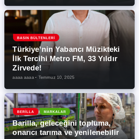
BASIN BÜLTENLERI
Türkiye’nin Yabancı Müzikteki
İlk Tercihi Metro FM, 33 Yıldır
Zirvede!
aaaa aaaa
Temmuz 10, 2025
BERILLA
MARKALAR
Barilla, geleceğini topluma,
onarıcı tarıma ve yenilenebilir