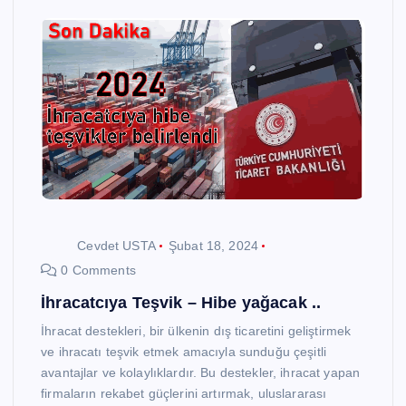
Cevdet USTA
Şubat 18, 2024
0 Comments
İhracatcıya Teşvik – Hibe yağacak ..
İhracat destekleri, bir ülkenin dış ticaretini geliştirmek
ve ihracatı teşvik etmek amacıyla sunduğu çeşitli
avantajlar ve kolaylıklardır. Bu destekler, ihracat yapan
firmaların rekabet güçlerini artırmak, uluslararası