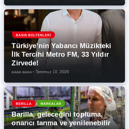
BASIN BÜLTENLERI
Türkiye’nin Yabancı Müzikteki
İlk Tercihi Metro FM, 33 Yıldır
Zirvede!
aaaa aaaa
Temmuz 10, 2025
BERILLA
MARKALAR
Barilla, geleceğini topluma,
onarıcı tarıma ve yenilenebilir