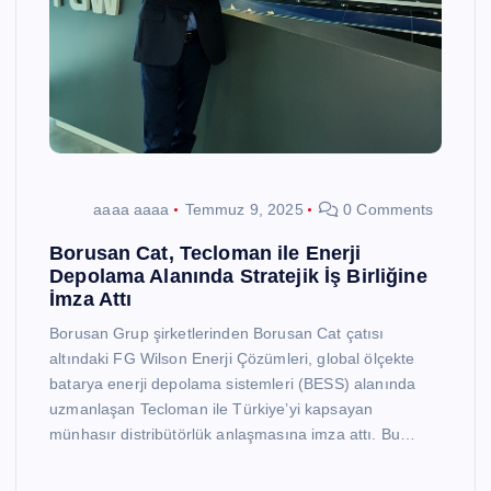
aaaa aaaa
Temmuz 9, 2025
0 Comments
Borusan Cat, Tecloman ile Enerji
Depolama Alanında Stratejik İş Birliğine
İmza Attı
Borusan Grup şirketlerinden Borusan Cat çatısı
altındaki FG Wilson Enerji Çözümleri, global ölçekte
batarya enerji depolama sistemleri (BESS) alanında
uzmanlaşan Tecloman ile Türkiye’yi kapsayan
münhasır distribütörlük anlaşmasına imza attı. Bu…