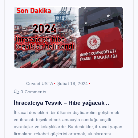
Cevdet USTA
Şubat 18, 2024
0 Comments
İhracatcıya Teşvik – Hibe yağacak ..
İhracat destekleri, bir ülkenin dış ticaretini geliştirmek
ve ihracatı teşvik etmek amacıyla sunduğu çeşitli
avantajlar ve kolaylıklardır. Bu destekler, ihracat yapan
firmaların rekabet güçlerini artırmak, uluslararası