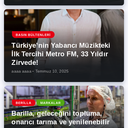
BASIN BÜLTENLERI
Türkiye’nin Yabancı Müzikteki
İlk Tercihi Metro FM, 33 Yıldır
Zirvede!
aaaa aaaa
Temmuz 10, 2025
BERILLA
MARKALAR
Barilla, geleceğini topluma,
onarıcı tarıma ve yenilenebilir