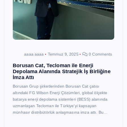
aaaa aaaa
Temmuz 9, 2025
0 Comments
Borusan Cat, Tecloman ile Enerji
Depolama Alanında Stratejik İş Birliğine
İmza Attı
Borusan Grup şirketlerinden Borusan Cat çatısı
altındaki FG Wilson Enerji Çözümleri, global ölçekte
batarya enerji depolama sistemleri (BESS) alanında
uzmanlaşan Tecloman ile Türkiye’yi kapsayan
münhasır distribütörlük anlaşmasına imza attı. Bu…