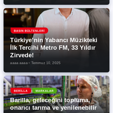
BASIN BÜLTENLERI
Türkiye’nin Yabancı Müzikteki
İlk Tercihi Metro FM, 33 Yıldır
Zirvede!
aaaa aaaa
Temmuz 10, 2025
BERILLA
MARKALAR
Barilla, geleceğini topluma,
onarıcı tarıma ve yenilenebilir