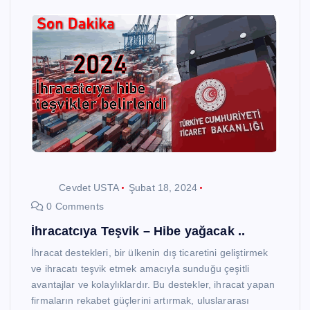
Cevdet USTA
Şubat 18, 2024
0 Comments
İhracatcıya Teşvik – Hibe yağacak ..
İhracat destekleri, bir ülkenin dış ticaretini geliştirmek
ve ihracatı teşvik etmek amacıyla sunduğu çeşitli
avantajlar ve kolaylıklardır. Bu destekler, ihracat yapan
firmaların rekabet güçlerini artırmak, uluslararası