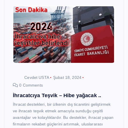
Cevdet USTA
Şubat 18, 2024
0 Comments
İhracatcıya Teşvik – Hibe yağacak ..
İhracat destekleri, bir ülkenin dış ticaretini geliştirmek
ve ihracatı teşvik etmek amacıyla sunduğu çeşitli
avantajlar ve kolaylıklardır. Bu destekler, ihracat yapan
firmaların rekabet güçlerini artırmak, uluslararası