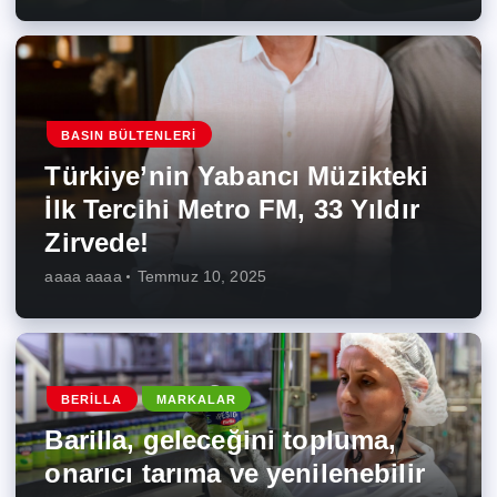
BASIN BÜLTENLERI
Türkiye’nin Yabancı Müzikteki
İlk Tercihi Metro FM, 33 Yıldır
Zirvede!
aaaa aaaa
Temmuz 10, 2025
BERILLA
MARKALAR
Barilla, geleceğini topluma,
onarıcı tarıma ve yenilenebilir