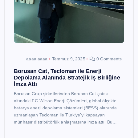
aaaa aaaa
Temmuz 9, 2025
0 Comments
Borusan Cat, Tecloman ile Enerji
Depolama Alanında Stratejik İş Birliğine
İmza Attı
Borusan Grup şirketlerinden Borusan Cat çatısı
altındaki FG Wilson Enerji Çözümleri, global ölçekte
batarya enerji depolama sistemleri (BESS) alanında
uzmanlaşan Tecloman ile Türkiye’yi kapsayan
münhasır distribütörlük anlaşmasına imza attı. Bu…