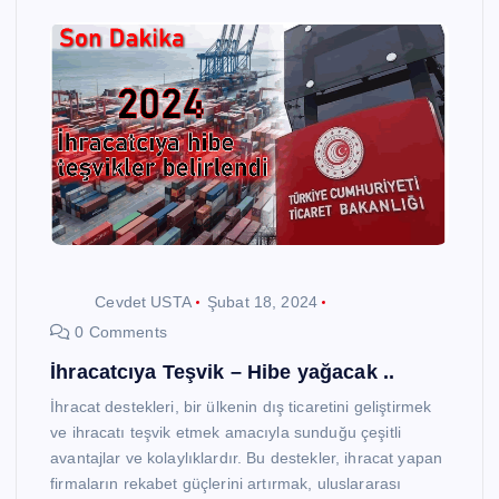
Cevdet USTA
Şubat 18, 2024
0 Comments
İhracatcıya Teşvik – Hibe yağacak ..
İhracat destekleri, bir ülkenin dış ticaretini geliştirmek
ve ihracatı teşvik etmek amacıyla sunduğu çeşitli
avantajlar ve kolaylıklardır. Bu destekler, ihracat yapan
firmaların rekabet güçlerini artırmak, uluslararası