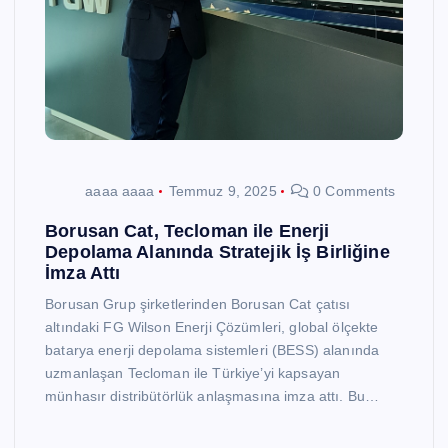
aaaa aaaa
Temmuz 9, 2025
0 Comments
Borusan Cat, Tecloman ile Enerji
Depolama Alanında Stratejik İş Birliğine
İmza Attı
Borusan Grup şirketlerinden Borusan Cat çatısı
altındaki FG Wilson Enerji Çözümleri, global ölçekte
batarya enerji depolama sistemleri (BESS) alanında
uzmanlaşan Tecloman ile Türkiye’yi kapsayan
münhasır distribütörlük anlaşmasına imza attı. Bu…