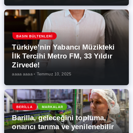
BASIN BÜLTENLERI
Türkiye’nin Yabancı Müzikteki
İlk Tercihi Metro FM, 33 Yıldır
Zirvede!
aaaa aaaa
Temmuz 10, 2025
BERILLA
MARKALAR
Barilla, geleceğini topluma,
onarıcı tarıma ve yenilenebilir