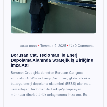
aaaa aaaa
Temmuz 9, 2025
0 Comments
Borusan Cat, Tecloman ile Enerji
Depolama Alanında Stratejik İş Birliğine
İmza Attı
Borusan Grup şirketlerinden Borusan Cat çatısı
altındaki FG Wilson Enerji Çözümleri, global ölçekte
batarya enerji depolama sistemleri (BESS) alanında
uzmanlaşan Tecloman ile Türkiye’yi kapsayan
münhasır distribütörlük anlaşmasına imza attı. Bu…