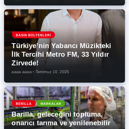
BASIN BÜLTENLERI
Türkiye’nin Yabancı Müzikteki
İlk Tercihi Metro FM, 33 Yıldır
Zirvede!
aaaa aaaa
Temmuz 10, 2025
BERILLA
MARKALAR
Barilla, geleceğini topluma,
onarıcı tarıma ve yenilenebilir